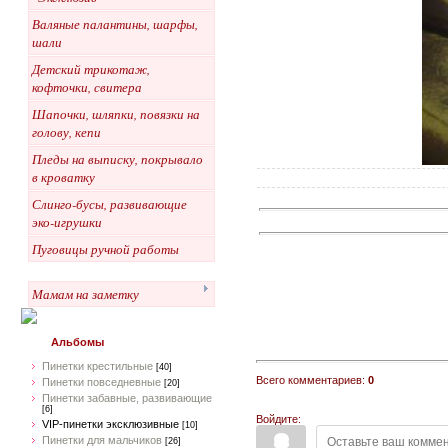
Валяные палантины, шарфы,
шали
Детский трикотаж,
кофточки, свитера
Шапочки, шляпки, повязки на
голову, кепи
Пледы на выписку, покрывало
в кроватку
Слинго-бусы, развивающие
эко-игрушки
Пуговицы ручной работы
Мамам на заметку
Альбомы
Пинетки крестильные
[40]
Всего комментариев:
0
Пинетки повседневные
[20]
Пинетки забавные, развивающие
[6]
Войдите:
VIP-пинетки эксклюзивные
[10]
Пинетки для мальчиков
[26]