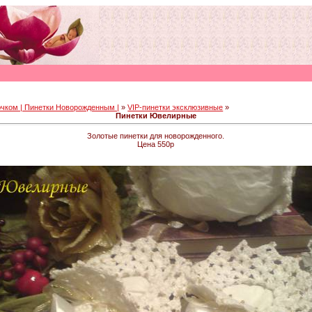
чком | Пинетки Новорожденным |
»
VIP-пинетки эксклюзивные
»
Пинетки Ювелирные
Золотые пинетки для новорожденного.
Цена 550р