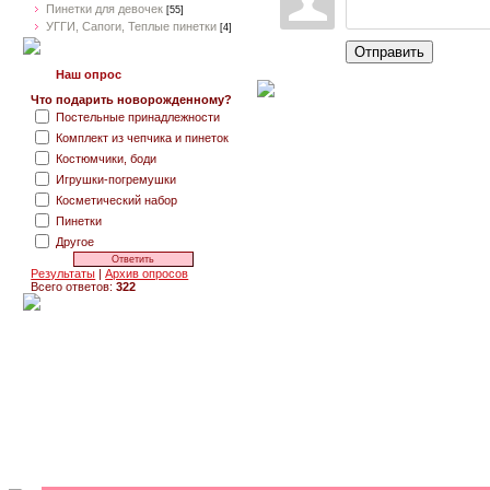
Пинетки для девочек
[55]
УГГИ, Сапоги, Теплые пинетки
[4]
Отправить
Наш опрос
Что подарить новорожденному?
Постельные принадлежности
Комплект из чепчика и пинеток
Костюмчики, боди
Игрушки-погремушки
Косметический набор
Пинетки
Другое
Результаты
|
Архив опросов
Всего ответов:
322