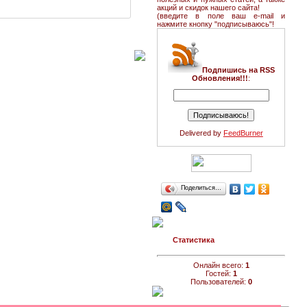
акций и скидок нашего сайта!
(введите в поле ваш e-mail и
нажмите кнопку "подписываюсь"!
Подпишись на RSS
Обновления!!!
:
Delivered by
FeedBurner
Поделиться…
Статистика
Онлайн всего:
1
Гостей:
1
Пользователей:
0