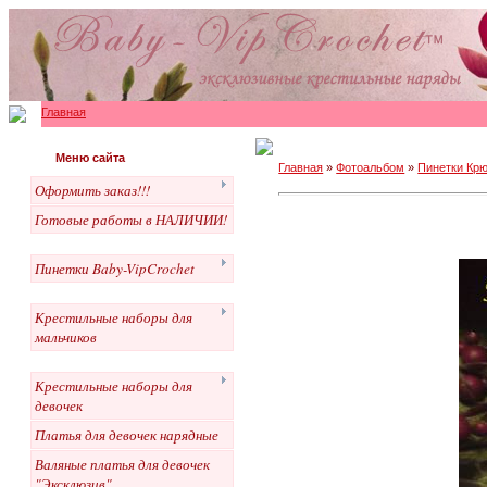
Главная
Меню сайта
Главная
»
Фотоальбом
»
Пинетки Крю
Оформить заказ!!!
Готовые работы в НАЛИЧИИ!
Пинетки Baby-VipCrochet
Крестильные наборы для
мальчиков
Крестильные наборы для
девочек
Платья для девочек нарядные
Валяные платья для девочек
"Эксклюзив"