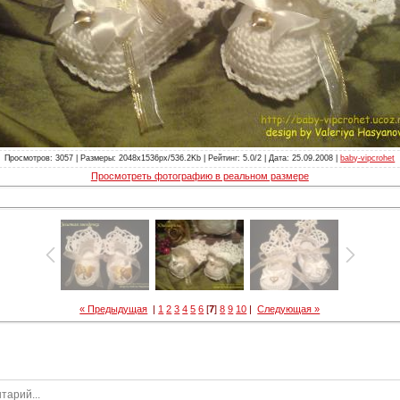
Просмотров: 3057 | Размеры: 2048x1536px/536.2Kb | Рейтинг: 5.0/2 | Дата: 25.09.2008 |
baby-vipcrohet
Просмотреть фотографию в реальном размере
« Предыдущая
|
1
2
3
4
5
6
[
7
]
8
9
10
|
Следующая »