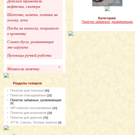
Детский трикотаж,
кофточки, свитера
Шапочки, шляпки, повязки на
Категория:
голову, кепи
Пинетки забавные, развивающие
Пледы на выписку, покрывало
в кроватку
Слинго-бусы, развивающие
эко-игрушки
Пуговицы ручной работы
Мамам на заметку
Разделы товаров
Пинетки крестильные
[40]
Пинетки повседневные
[20]
Пинетки забавные, развивающие
[6]
VIP-пинетки эксклюзивные
[10]
Пинетки для мальчиков
[26]
Пинетки для девочек
[55]
УГГИ, Сапоги, Теплые пинетки
[4]