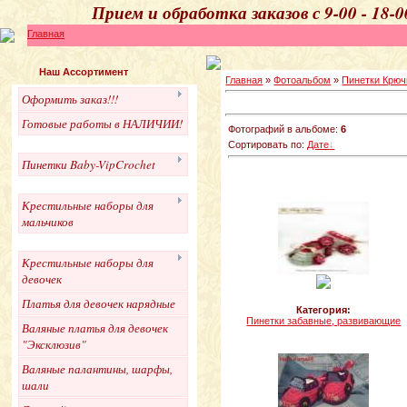
Прием и обработка 
Главная
Наш Ассортимент
Главная
»
Фотоальбом
»
Пинетки Крюч
Оформить заказ!!!
Готовые работы в НАЛИЧИИ!
Фотографий в альбоме:
6
Сортировать по:
Дате
Пинетки Baby-VipCrochet
Крестильные наборы для
мальчиков
Крестильные наборы для
девочек
Платья для девочек нарядные
Категория:
Пинетки забавные, развивающие
Валяные платья для девочек
"Эксклюзив"
Валяные палантины, шарфы,
шали