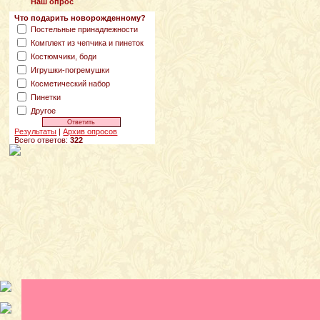
Наш опрос
Что подарить новорожденному?
Постельные принадлежности
Комплект из чепчика и пинеток
Костюмчики, боди
Игрушки-погремушки
Косметический набор
Пинетки
Другое
Результаты
|
Архив опросов
Всего ответов:
322