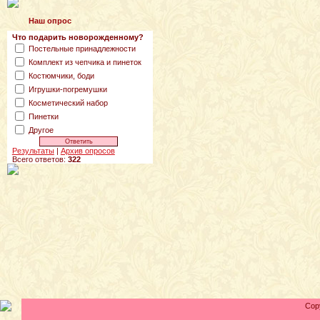
Наш опрос
Что подарить новорожденному?
Постельные принадлежности
Комплект из чепчика и пинеток
Костюмчики, боди
Игрушки-погремушки
Косметический набор
Пинетки
Другое
Результаты
|
Архив опросов
Всего ответов:
322
Cop