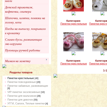
шали
Детский трикотаж,
кофточки, свитера
Шапочки, шляпки, повязки на
Категория:
Категори
голову, кепи
Пинетки крестильные
Пинетки крес
Пледы на выписку, покрывало
в кроватку
Слинго-бусы, развивающие
эко-игрушки
Пуговицы ручной работы
Мамам на заметку
Категория:
Категори
Пинетки крестильные
Пинетки крес
1-
Разделы товаров
Пинетки крестильные
[40]
Пинетки повседневные
[20]
Пинетки забавные, развивающие
[6]
VIP-пинетки эксклюзивные
[10]
Пинетки для мальчиков
[26]
Пинетки для девочек
[55]
УГГИ, Сапоги, Теплые пинетки
[4]