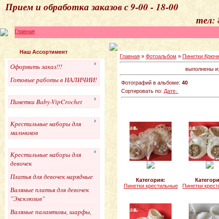
Прием и обработка 
тел: 
Главная
Наш Ассортимент
Главная
»
Фотоальбом
»
Пинетки Крючк
Оформить заказ!!!
выполнены из
Готовые работы в НАЛИЧИИ!
Фотографий в альбоме:
40
Сортировать по:
Дате
Пинетки Baby-VipCrochet
Крестильные наборы для
мальчиков
Крестильные наборы для
девочек
Платья для девочек нарядные
Категория:
Категори
Пинетки крестильные
Пинетки крес
Валяные платья для девочек
"Эксклюзив"
Валяные палантины, шарфы,