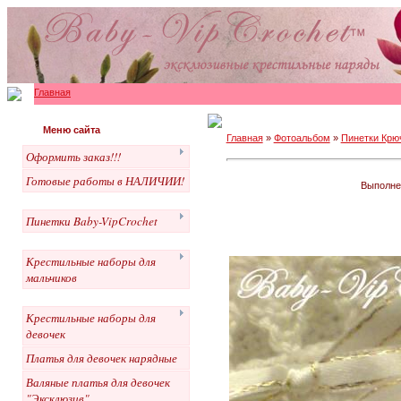
Главная
Меню сайта
Главная
»
Фотоальбом
»
Пинетки Крю
Оформить заказ!!!
Готовые работы в НАЛИЧИИ!
Выполнен
Пинетки Baby-VipCrochet
Крестильные наборы для
мальчиков
Крестильные наборы для
девочек
Платья для девочек нарядные
Валяные платья для девочек
"Эксклюзив"