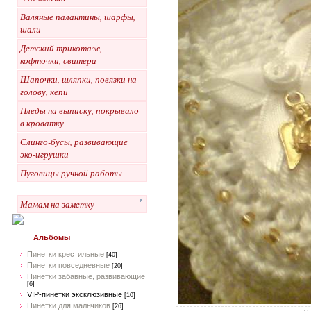
Валяные палантины, шарфы,
шали
Детский трикотаж,
кофточки, свитера
Шапочки, шляпки, повязки на
голову, кепи
Пледы на выписку, покрывало
в кроватку
Слинго-бусы, развивающие
эко-игрушки
Пуговицы ручной работы
Мамам на заметку
Альбомы
Пинетки крестильные
[40]
Пинетки повседневные
[20]
Пинетки забавные, развивающие
[6]
VIP-пинетки эксклюзивные
[10]
Пинетки для мальчиков
[26]