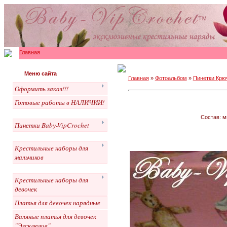
Главная
Меню сайта
Главная
»
Фотоальбом
»
Пинетки Крю
Оформить заказ!!!
Готовые работы в НАЛИЧИИ!
Состав: м
Пинетки Baby-VipCrochet
Крестильные наборы для
мальчиков
Крестильные наборы для
девочек
Платья для девочек нарядные
Валяные платья для девочек
"Эксклюзив"