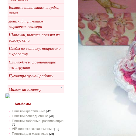
Валяные палантины, шарфы,
шали
Детский трикотаж,
кофточки, свитера
Шапочки, шляпки, повязки на
голову, кепи
Пледы на выписку, покрывало
в кроватку
Слинго-бусы, развивающие
эко-игрушки
Пуговицы ручной работы
Мамам на заметку
Альбомы
Пинетки крестильные
[40]
Пинетки повседневные
[20]
Пинетки забавные, развивающие
[6]
VIP-пинетки эксклюзивные
[10]
Пинетки для мальчиков
[26]