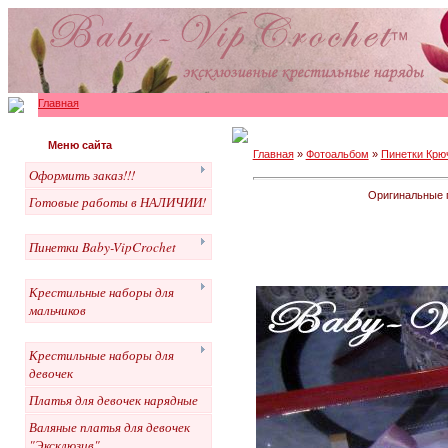
Главная
Меню сайта
Главная
»
Фотоальбом
»
Пинетки Крю
Оформить заказ!!!
Оригинальные п
Готовые работы в НАЛИЧИИ!
Пинетки Baby-VipCrochet
Крестильные наборы для
мальчиков
Крестильные наборы для
девочек
Платья для девочек нарядные
Валяные платья для девочек
"Эксклюзив"