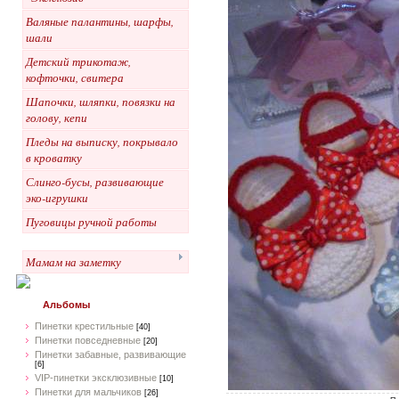
Валяные палантины, шарфы,
шали
Детский трикотаж,
кофточки, свитера
Шапочки, шляпки, повязки на
голову, кепи
Пледы на выписку, покрывало
в кроватку
Слинго-бусы, развивающие
эко-игрушки
Пуговицы ручной работы
Мамам на заметку
Альбомы
Пинетки крестильные
[40]
Пинетки повседневные
[20]
Пинетки забавные, развивающие
[6]
VIP-пинетки эксклюзивные
[10]
Пинетки для мальчиков
[26]