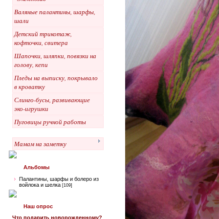
Валяные палантины, шарфы,
шали
Детский трикотаж,
кофточки, свитера
Шапочки, шляпки, повязки на
голову, кепи
Пледы на выписку, покрывало
в кроватку
Слинго-бусы, развивающие
эко-игрушки
Пуговицы ручной работы
Мамам на заметку
Альбомы
Палантины, шарфы и болеро из
войлока и шелка
[109]
Наш опрос
Что подарить новорожденному?