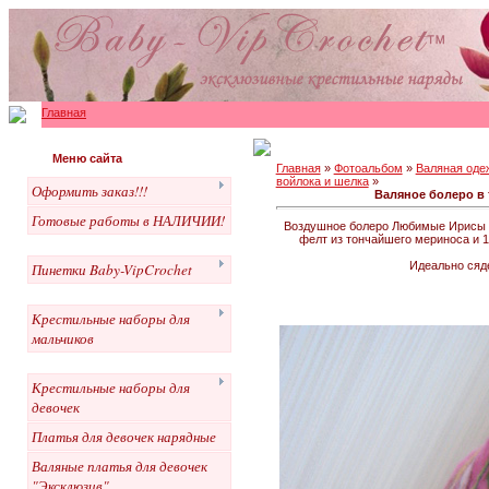
Главная
Меню сайта
Главная
»
Фотоальбом
»
Валяная оде
войлока и шелка
»
Оформить заказ!!!
Валяное болеро в
Готовые работы в НАЛИЧИИ!
Воздушное болеро Любимые Ирисы из
фелт из тончайшего мериноса и 
Идеально сяде
Пинетки Baby-VipCrochet
Крестильные наборы для
мальчиков
Крестильные наборы для
девочек
Платья для девочек нарядные
Валяные платья для девочек
"Эксклюзив"