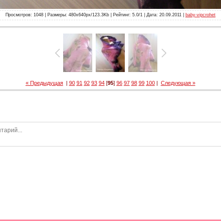
Просмотров: 1048 | Размеры: 480x640px/123.3Kb | Рейтинг: 5.0/1 | Дата: 20.09.2011 |
baby-vipcrohet
« Предыдущая
|
90
91
92
93
94
[
95
]
96
97
98
99
100
|
Следующая »