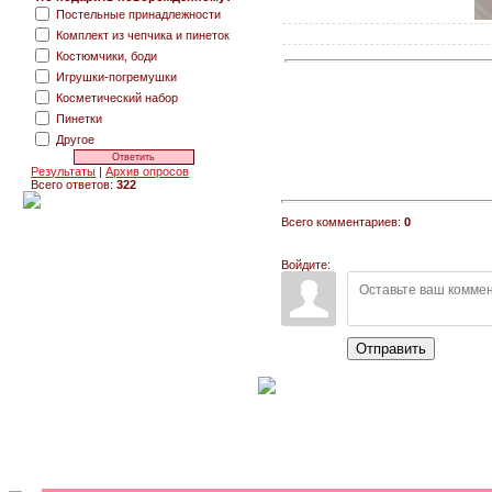
Постельные принадлежности
Комплект из чепчика и пинеток
Костюмчики, боди
Игрушки-погремушки
Косметический набор
Пинетки
Другое
Результаты
|
Архив опросов
Всего ответов:
322
Всего комментариев:
0
Войдите:
Отправить