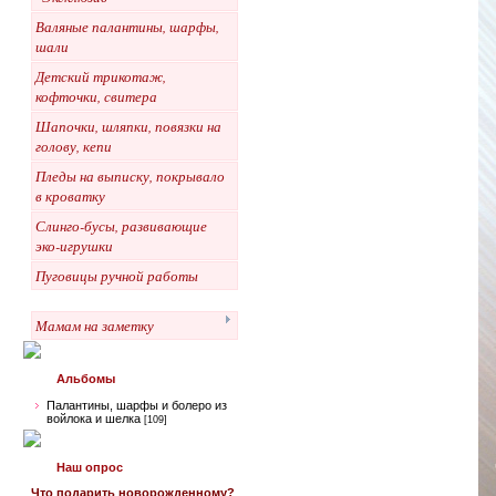
Валяные палантины, шарфы,
шали
Детский трикотаж,
кофточки, свитера
Шапочки, шляпки, повязки на
голову, кепи
Пледы на выписку, покрывало
в кроватку
Слинго-бусы, развивающие
эко-игрушки
Пуговицы ручной работы
Мамам на заметку
Альбомы
Палантины, шарфы и болеро из
войлока и шелка
[109]
Наш опрос
Что подарить новорожденному?