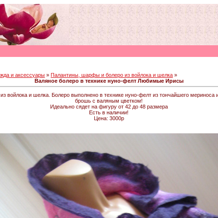
жда и аксессуары
»
Палантины, шарфы и болеро из войлока и шелка
»
Валяное болеро в технике нуно-фелт Любимые Ирисы
з войлока и шелка. Болеро выполнено в технике нуно-фелт из тончайшего мериноса и
брошь с валяным цветком!
Идеально сядет на фигуру от 42 до 48 размера
Есть в наличии!
Цена: 3000р