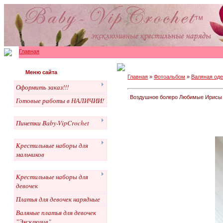
Главная
Меню сайта
Главная
»
Фотоальбом
»
Валяная оде
Оформить заказ!!!
Воздушное болеро Любимые Ирисы и
Готовые работы в НАЛИЧИИ!
Пинетки Baby-VipCrochet
Крестильные наборы для
мальчиков
Крестильные наборы для
девочек
Платья для девочек нарядные
Валяные платья для девочек
"Эксклюзив"