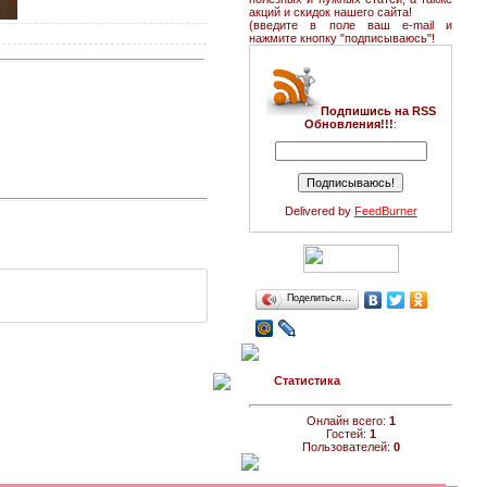
акций и скидок нашего сайта!
(введите в поле ваш e-mail и
нажмите кнопку "подписываюсь"!
Подпишись на RSS
Обновления!!!
:
Delivered by
FeedBurner
Поделиться…
Статистика
Онлайн всего:
1
Гостей:
1
Пользователей:
0