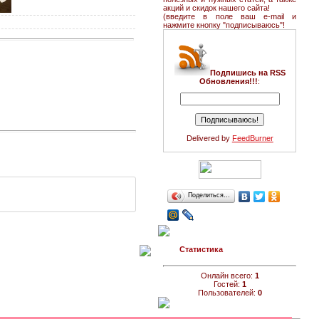
акций и скидок нашего сайта!
(введите в поле ваш e-mail и
нажмите кнопку "подписываюсь"!
Подпишись на RSS
Обновления!!!
:
Delivered by
FeedBurner
Поделиться…
Статистика
Онлайн всего:
1
Гостей:
1
Пользователей:
0