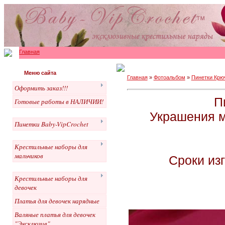
Главная
Меню сайта
Главная
»
Фотоальбом
»
Пинетки Крю
Оформить заказ!!!
П
Готовые работы в НАЛИЧИИ!
Украшения м
Пинетки Baby-VipCrochet
Крестильные наборы для
мальчиков
Сроки изг
Крестильные наборы для
девочек
Платья для девочек нарядные
Валяные платья для девочек
"Эксклюзив"