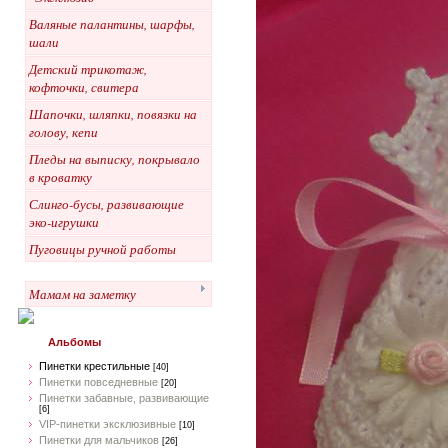
Валяные палантины, шарфы,
шали
Детский трикотаж,
кофточки, свитера
Шапочки, шляпки, повязки на
голову, кепи
Пледы на выписку, покрывало
в кроватку
Слинго-бусы, развивающие
эко-игрушки
Пуговицы ручной работы
Мамам на заметку
Альбомы
Пинетки крестильные
[40]
Пинетки повседневные
[20]
Пинетки забавные, развивающие
[6]
VIP-пинетки эксклюзивные
[10]
Пинетки для мальчиков
[26]