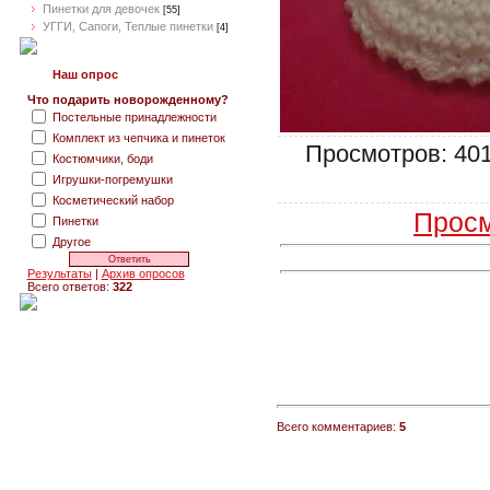
Пинетки для девочек
[55]
УГГИ, Сапоги, Теплые пинетки
[4]
Наш опрос
Что подарить новорожденному?
Постельные принадлежности
Комплект из чепчика и пинеток
Просмотров: 4019
Костюмчики, боди
Игрушки-погремушки
Косметический набор
Просм
Пинетки
Другое
Результаты
|
Архив опросов
Всего ответов:
322
Всего комментариев:
5