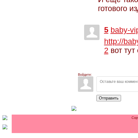
готового из
5
baby-vi
http://ba
2
вот тут
Войдите:
Отправить
Cop