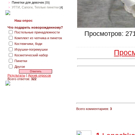
Пинетки для девочек
[55]
УГГИ, Сапоги, Теплые пинетки
[4]
Наш опрос
Что подарить новорожденному?
Просмотров: 2711
Постельные принадлежности
Комплект из чепчика и пинеток
Костюмчики, боди
Игрушки-погремушки
Просм
Косметический набор
Пинетки
Другое
Результаты
|
Архив опросов
Всего ответов:
322
Всего комментариев:
3