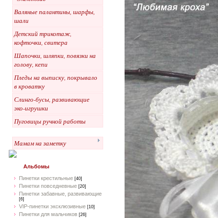
Валяные палантины, шарфы,
шали
Детский трикотаж,
кофточки, свитера
Шапочки, шляпки, повязки на
голову, кепи
Пледы на выписку, покрывало
в кроватку
Слинго-бусы, развивающие
эко-игрушки
Пуговицы ручной работы
Мамам на заметку
Альбомы
Пинетки крестильные
[40]
Пинетки повседневные
[20]
Пинетки забавные, развивающие
[6]
VIP-пинетки эксклюзивные
[10]
Пинетки для мальчиков
[26]