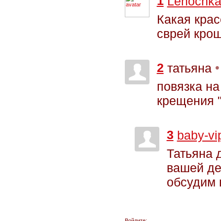
1
Lenochk
Какая крас
сврей крош
2
•
татьяна
повязка на
крещения 
3
baby-vi
Татьяна 
вашей де
обсудим 
Войдите: