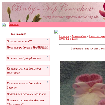
Главная
Меню сайта
Главная
»
Фотоальбом
»
Пинетки Крю
развивающие
»
Оформить заказ!!!
Готовые работы в НАЛИЧИИ!
Забавные пинетки для малы
Пинетки Baby-VipCrochet
Крестильные наборы для
мальчиков
Крестильные наборы для
девочек
Платья для девочек нарядные
Валяные платья для девочек
"Эксклюзив"