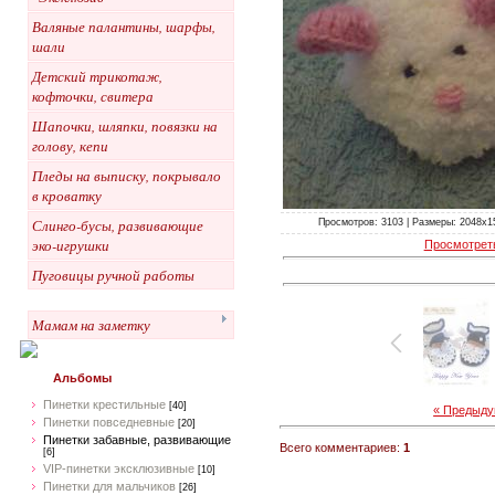
Валяные палантины, шарфы,
шали
Детский трикотаж,
кофточки, свитера
Шапочки, шляпки, повязки на
голову, кепи
Пледы на выписку, покрывало
в кроватку
Слинго-бусы, развивающие
Просмотров: 3103 | Размеры: 2048x153
эко-игрушки
Просмотрет
Пуговицы ручной работы
Мамам на заметку
Альбомы
Пинетки крестильные
[40]
« Предыд
Пинетки повседневные
[20]
Пинетки забавные, развивающие
Всего комментариев:
1
[6]
VIP-пинетки эксклюзивные
[10]
Пинетки для мальчиков
[26]