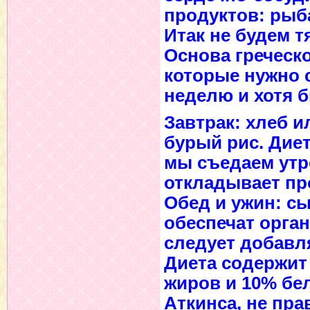
продуктов: рыба
Итак не будем т
Основа греческо
которые нужно с
неделю и хотя б
Завтрак: хлеб 
бурый рис. Дие
мы съедаем утро
откладывает пр
Обед и ужин: с
обеспечат орга
следует добавл
Диета содержит
жиров и 10% бе
Аткинса, не пра