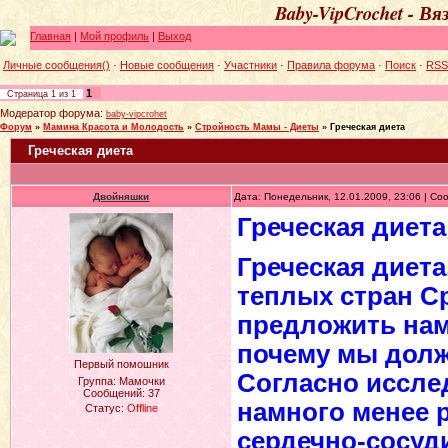
Baby-VipCrochet - В
Главная
|
Мой профиль
|
Выход
Личные сообщения()
·
Новые сообщения
·
Участники
·
Правила форума
·
Поиск
·
RSS
1
Страница
1
из
1
Модератор форума:
baby-vipcrohet
Форум
»
Мамина Красота и Молодость
»
Стройность Мамы - Диеты
»
Греческая диета
Греческая диета
Двойняшки
Дата: Понедельник, 12.01.2009, 23:06 | С
Греческая диета
Греческая диета
теплых стран С
предложить нам
почему мы должн
Первый помошник
Согласно иссле
Группа: Мамочки
Сообщений:
37
намного менее 
Статус:
Offline
сердечно-сосуди