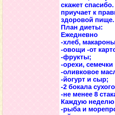
скажет спасибо.
приучает к пра
здоровой пище.
План диеты:
Ежедневно
-хлеб, макароны
-овощи -от кар
-фрукты;
-орехи, семечки
-оливковое масл
-йогурт и сыр;
-2 бокала сухого
-не менее 8 ста
Каждую неделю
-рыба и морепро