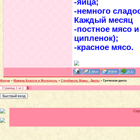
-яйца;
-немного сладо
Каждый месяц
-постное мясо и
ципленок);
-красное мясо.
Форум
»
Мамина Красота и Молодость
»
Стройность Мамы - Диеты
»
Греческая диета
1
Страница
1
из
1
Cop