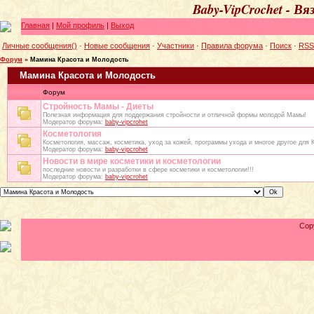
Baby-VipCrochet - В
Главная
|
Мой профиль
|
Выход
Личные сообщения()
·
Новые сообщения
·
Участники
·
Правила форума
·
Поиск
·
RSS
Форум
»
Мамина Красота и Молодость
Мамина Красота и Молодость
Форум
Стройность Мамы - Диеты
Полезная информация для поддержания стройности и отличной формы молодой Мамы!
Модератор форума:
baby-vipcrohet
Косметология
Косметология, массаж, косметика, уход за кожей, программы ухода и многое другое для
Модератор форума:
baby-vipcrohet
Новости в мире косметики и косметологии
последние новости и разработки в сфере косметики и косметологии!!!
Модератор форума:
baby-vipcrohet
Cop