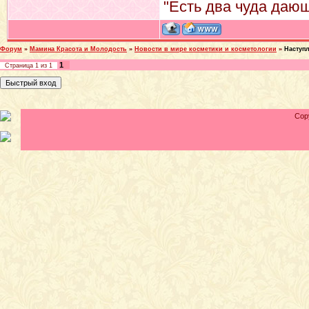
"Есть два чуда дающ
Форум
»
Мамина Красота и Молодость
»
Новости в мире косметики и косметологии
»
Наступ
1
Страница
1
из
1
Cop