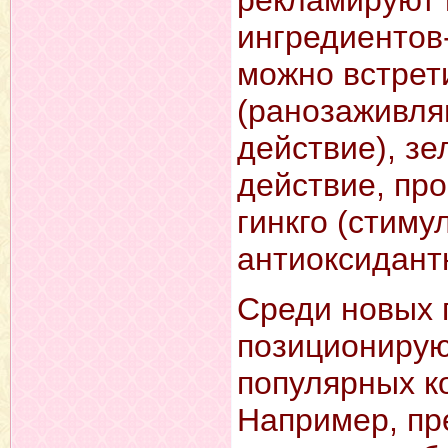
ингредиентов
можно встрет
(ранозаживля
действие), зе
действие, пр
гинкго (стим
антиоксидант
Среди новых 
позиционирую
популярных к
Например, пр