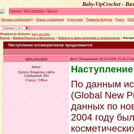
Baby-VipCrochet - В
Главная
|
Мой профиль
|
Выход
Личные сообщения()
·
Новые сообщения
·
Участники
·
Правила форума
·
Поиск
·
RSS
1
Страница
1
из
1
Модератор форума:
baby-vipcrohet
Форум
»
Мамина Красота и Молодость
»
Новости в мире косметики и косметологии
»
Наступ
Наступление космецевтиков продолжается
baby-vipcrohet
Дата: Понедельник, 02.02.2009, 01:52 | С
Наступление
Admin
Группа: Владелец сайта
Сообщений:
654
Статус:
Offline
По данным ис
(Global New P
данных по но
2004 году бы
косметических