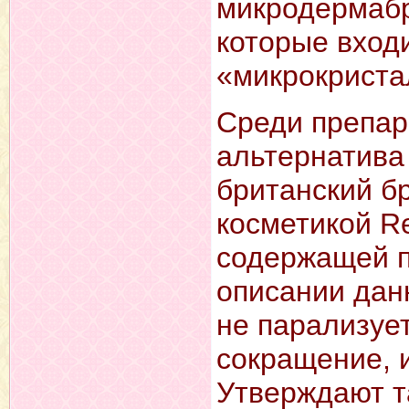
микродермабр
которые входи
«микрокриста
Среди препар
альтернатива 
британский бр
косметикой Re
содержащей пе
описании данн
не парализуе
сокращение, и
Утверждают т