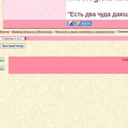
"Есть два чуда дающ
Форум
»
Мамина Красота и Молодость
»
Новости в мире косметики и косметологии
»
Соевое
1
Страница
1
из
1
Cop