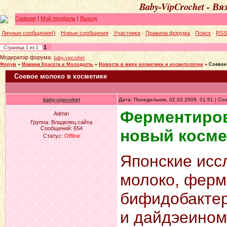
Baby-VipCrochet - В
Главная
|
Мой профиль
|
Выход
Личные сообщения()
·
Новые сообщения
·
Участники
·
Правила форума
·
Поиск
·
RSS
1
Страница
1
из
1
Модератор форума:
baby-vipcrohet
Форум
»
Мамина Красота и Молодость
»
Новости в мире косметики и косметологии
»
Соевое
Соевое молоко в косметике
baby-vipcrohet
Дата: Понедельник, 02.02.2009, 01:51 | С
Ферментиров
Admin
Группа: Владелец сайта
Сообщений:
654
новый косме
Статус:
Offline
Японские исс
молоко, ферм
бифидобактер
и дайдэеином