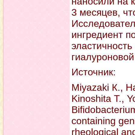
наносили на 
3 месяцев, чт
Исследовател
ингредиент п
эластичность 
гиалуроновой
Источник:
Miyazaki К., H
Kinoshita Т., Y
Bifidobacteriu
containing gen
rheological and