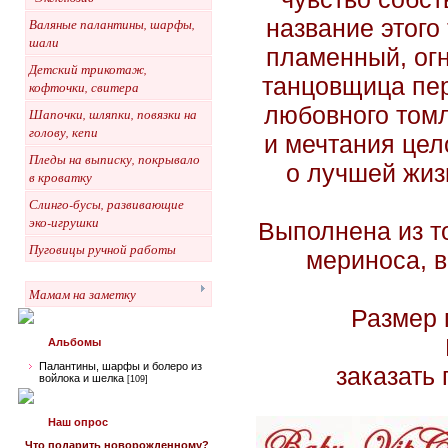
название этого
Валяные палантины, шарфы,
шали
пламенный, ог
Детский трикотаж,
танцовщица пер
кофточки, свитера
любовного томл
Шапочки, шляпки, повязки на
голову, кепи
и мечтания цел
Пледы на выписку, покрывало
о лучшей жизн
в кроватку
Слинго-бусы, развивающие
эко-игрушки
Выполнена из т
Пуговицы ручной работы
мериноса, в
Мамам на заметку
Размер 
Альбомы
Палантины, шарфы и болеро из
заказать 
войлока и шелка
[109]
Наш опрос
Что подарить новорожденному?