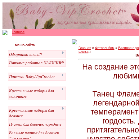
Главная
Меню сайта
Главная
»
Фотоальбом
»
Валяная оде
шелка
»
Оформить заказ!!!
В
Готовые работы в НАЛИЧИИ!
На создание эт
любимы
Пинетки Baby-VipCrochet
Крестильные наборы для
Танец Фламе
мальчиков
легендарной
темперамент
Крестильные наборы для
девочек
гордость.
Платья для девочек нарядные
притягательно
Валяные платья для девочек
чувство собст
"Эксклюзив"