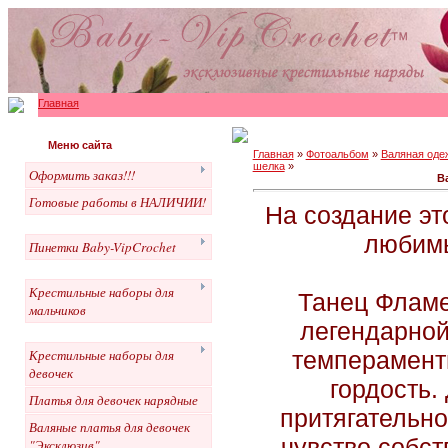
Главная
Меню сайта
Главная
»
Фотоальбом
»
Валяная оде
шелка
»
Оформить заказ!!!
В
Готовые работы в НАЛИЧИИ!
На создание эт
любимы
Пинетки Baby-VipCrochet
Крестильные наборы для
Танец Фламе
мальчиков
легендарной
темперамент
Крестильные наборы для
девочек
гордость.
Платья для девочек нарядные
притягательно
Валяные платья для девочек
чувство собст
"Эксклюзив"