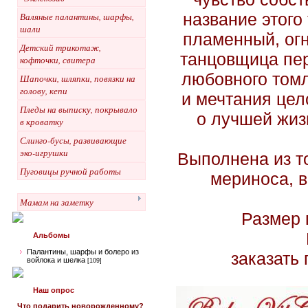
название этого
Валяные палантины, шарфы,
шали
пламенный, ог
Детский трикотаж,
танцовщица пер
кофточки, свитера
любовного томл
Шапочки, шляпки, повязки на
голову, кепи
и мечтания цел
Пледы на выписку, покрывало
о лучшей жизн
в кроватку
Слинго-бусы, развивающие
эко-игрушки
Выполнена из т
Пуговицы ручной работы
мериноса, в
Мамам на заметку
Размер 
Альбомы
Палантины, шарфы и болеро из
заказать 
войлока и шелка
[109]
Наш опрос
Что подарить новорожденному?