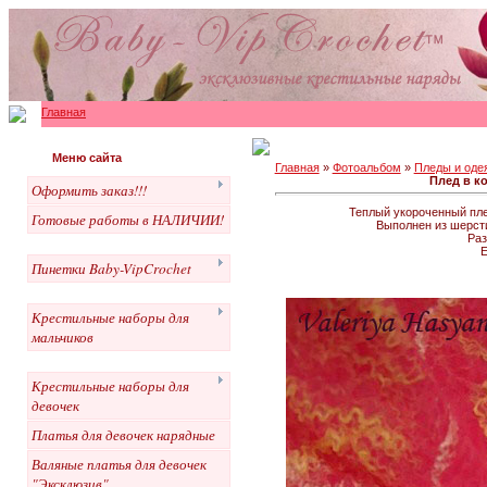
Главная
Меню сайта
Главная
»
Фотоальбом
»
Пледы и оде
Плед в к
Оформить заказ!!!
Теплый укороченный пле
Готовые работы в НАЛИЧИИ!
Выполнен из шерсти
Раз
Пинетки Baby-VipCrochet
Крестильные наборы для
мальчиков
Крестильные наборы для
девочек
Платья для девочек нарядные
Валяные платья для девочек
"Эксклюзив"