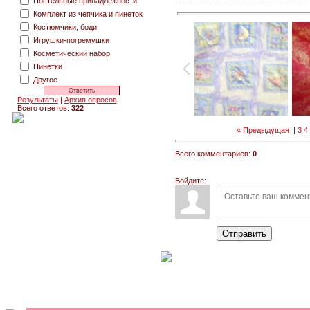
Постельные принадлежности
Комплект из чепчика и пинеток
Костюмчики, боди
Игрушки-погремушки
Косметический набор
Пинетки
Другое
Результаты
|
Архив опросов
Всего ответов:
322
« Предыдущая
|
3
4
Всего комментариев:
0
Войдите:
Отправить