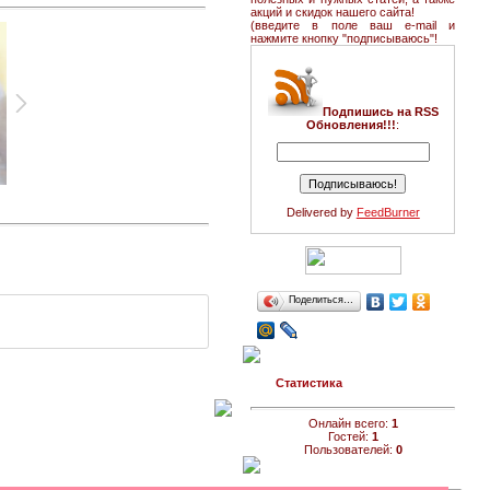
акций и скидок нашего сайта!
(введите в поле ваш e-mail и
нажмите кнопку "подписываюсь"!
Подпишись на RSS
Обновления!!!
:
Delivered by
FeedBurner
Поделиться…
Статистика
Онлайн всего:
1
Гостей:
1
Пользователей:
0