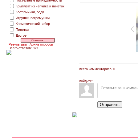
Постельные принадлежности
Комплект из чепчика и пинеток
Костюмчики, боди
Игрушки-погремушки
Косметический набор
Пинетки
Другое
Результаты
|
Архив опросов
Всего ответов:
322
Всего комментариев:
0
Войдите:
Отправить