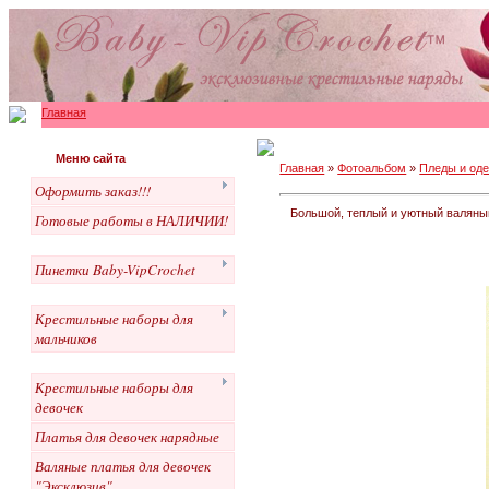
Главная
Меню сайта
Главная
»
Фотоальбом
»
Пледы и од
Оформить заказ!!!
Большой, теплый и уютный валяны
Готовые работы в НАЛИЧИИ!
Пинетки Baby-VipCrochet
Крестильные наборы для
мальчиков
Крестильные наборы для
девочек
Платья для девочек нарядные
Валяные платья для девочек
"Эксклюзив"