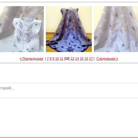
« Предыдущая
|
7
8
9
10
11
[
12
]
13
14
15
16
17
|
Следующая »