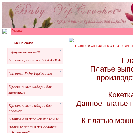
Главная
Меню сайта
Главная
»
Фотоальбом
»
Платья для 
Оформить заказ!!!
Пл
Готовые работы в НАЛИЧИИ!
Платье выпо
Пинетки Baby-VipCrochet
производс
Крестильные наборы для
мальчиков
Кокетк
Данное платье п
Крестильные наборы для
девочек
Платья для девочек нарядные
К платью можн
Валяные платья для девочек
"Эксклюзив"