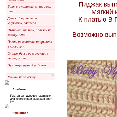
Пиджак выпо
Валяные палантины, шарфы,
Мягкий 
шали
К платью В 
Детский трикотаж,
кофточки, свитера
Шапочки, шляпки, повязки на
Возможно выпо
голову, кепи
Пледы на выписку, покрывало
в кроватку
Слинго-бусы, развивающие
эко-игрушки
Пуговицы ручной работы
Мамам на заметку
Альбомы
Платья для девочек нарядные
для торжества и выхода в свет
[49]
Наш опрос