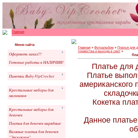
Главная
Меню сайта
Главная
»
Фотоальбом
»
Платья для 
торжества и выхода в свет
»
Оформить заказ!!!
Пла
Готовые работы в НАЛИЧИИ!
Платье для 
Платье выпол
Пинетки Baby-VipCrochet
американского 
Крестильные наборы для
складочк
мальчиков
Кокетка пла
Крестильные наборы для
девочек
Данное платье 
Платья для девочек нарядные
об
Валяные платья для девочек
"Эксклюзив"