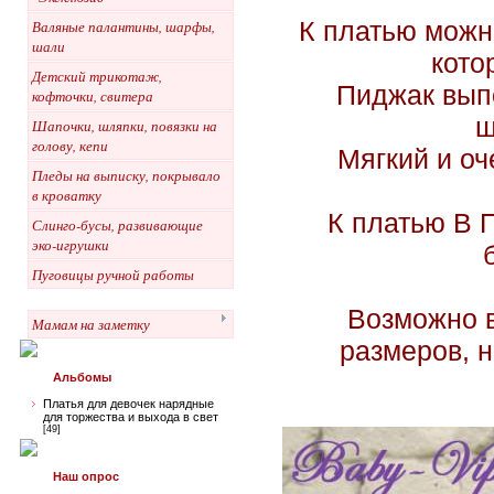
К платью можн
Валяные палантины, шарфы,
шали
кото
Детский трикотаж,
Пиджак вып
кофточки, свитера
ш
Шапочки, шляпки, повязки на
голову, кепи
Мягкий и о
Пледы на выписку, покрывало
в кроватку
К платью В 
Слинго-бусы, развивающие
эко-игрушки
Пуговицы ручной работы
Возможно в
Мамам на заметку
размеров, н
Альбомы
Платья для девочек нарядные
для торжества и выхода в свет
[49]
Наш опрос