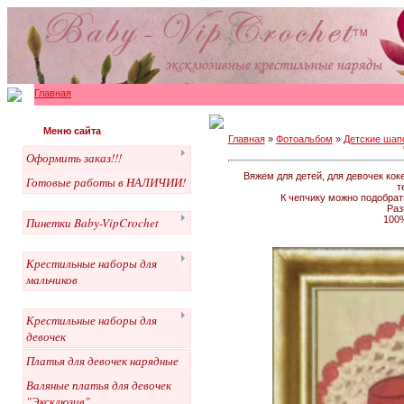
Главная
Меню сайта
Главная
»
Фотоальбом
»
Детские шапо
Оформить заказ!!!
Вяжем для детей, для девочек кок
Готовые работы в НАЛИЧИИ!
т
К чепчику можно подобрат
Раз
100%
Пинетки Baby-VipCrochet
Крестильные наборы для
мальчиков
Крестильные наборы для
девочек
Платья для девочек нарядные
Валяные платья для девочек
"Эксклюзив"