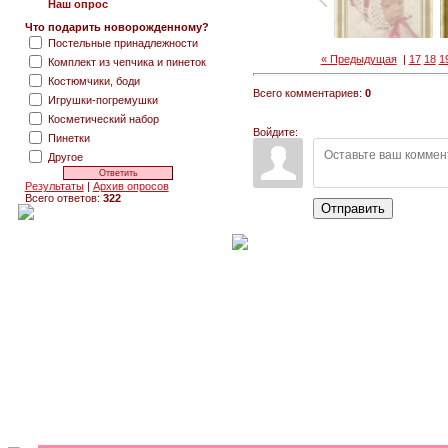
Наш опрос
Что подарить новорожденному?
Постельные принадлежности
« Предыдущая
|
17
18
1
Комплект из чепчика и пинеток
Костюмчики, боди
Всего комментариев:
0
Игрушки-погремушки
Косметический набор
Войдите:
Пинетки
Другое
Результаты
|
Архив опросов
Всего ответов:
322
Отправить