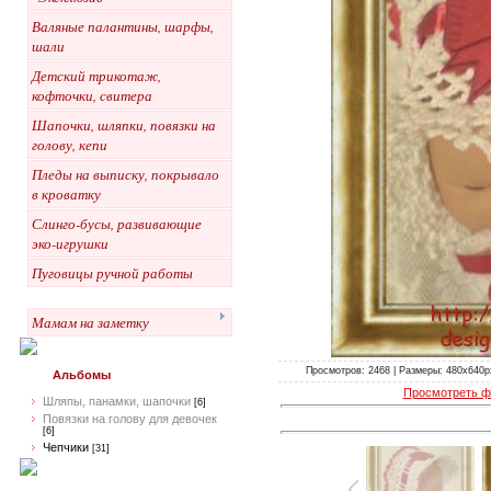
Валяные палантины, шарфы,
шали
Детский трикотаж,
кофточки, свитера
Шапочки, шляпки, повязки на
голову, кепи
Пледы на выписку, покрывало
в кроватку
Слинго-бусы, развивающие
эко-игрушки
Пуговицы ручной работы
Мамам на заметку
Просмотров: 2468 | Размеры: 480x640px/
Альбомы
Просмотреть ф
Шляпы, панамки, шапочки
[6]
Повязки на голову для девочек
[6]
Чепчики
[31]