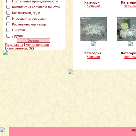
Постельные принадлежности
Категория:
Категори
Чепчики
Чепчик
Комплект из чепчика и пинеток
Костюмчики, боди
Игрушки-погремушки
Косметический набор
Пинетки
Другое
Результаты
|
Архив опросов
Всего ответов:
322
Категория:
Категори
Чепчики
Чепчик
Cop