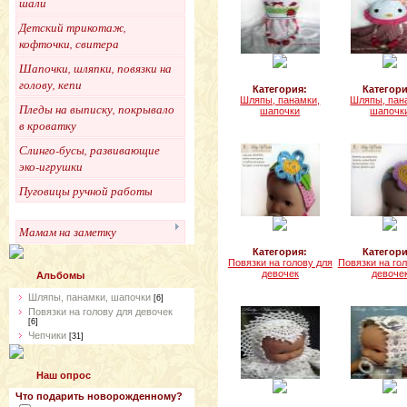
шали
Детский трикотаж,
кофточки, свитера
Шапочки, шляпки, повязки на
голову, кепи
Категория:
Категори
Шляпы, панамки,
Шляпы, пан
Пледы на выписку, покрывало
шапочки
шапочк
в кроватку
Слинго-бусы, развивающие
эко-игрушки
Пуговицы ручной работы
Мамам на заметку
Категория:
Категори
Повязки на голову для
Повязки на го
девочек
девоче
Альбомы
Шляпы, панамки, шапочки
[6]
Повязки на голову для девочек
[6]
Чепчики
[31]
Наш опрос
Что подарить новорожденному?