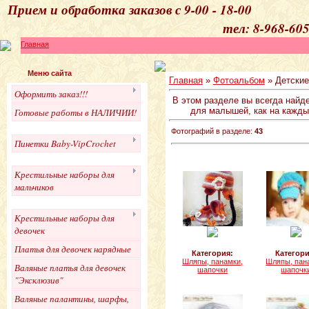
Прием и обработка 
тел: 8-968-605
Главная
Меню сайта
Главная
»
Фотоальбом
» Детские
Оформить заказ!!!
В этом разделе вы всегда найд
для малышей, как на каждый
Готовые работы в НАЛИЧИИ!
Фотографий в разделе:
43
Пинетки Baby-VipCrochet
Крестильные наборы для
мальчиков
Крестильные наборы для
девочек
Платья для девочек нарядные
Категория:
Категори
Шляпы, панамки,
Шляпы, пан
Валяные платья для девочек
шапочки
шапочк
"Эксклюзив"
Валяные палантины, шарфы,