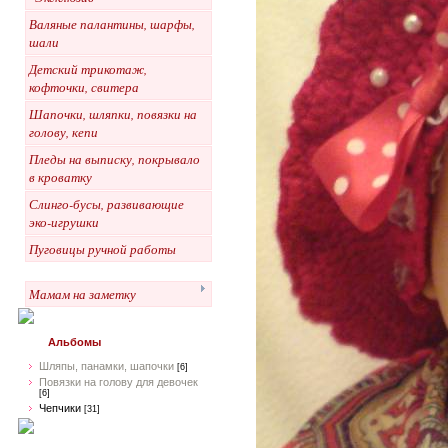
Валяные палантины, шарфы,
шали
Детский трикотаж,
кофточки, свитера
Шапочки, шляпки, повязки на
голову, кепи
Пледы на выписку, покрывало
в кроватку
Слинго-бусы, развивающие
эко-игрушки
Пуговицы ручной работы
Мамам на заметку
Альбомы
Шляпы, панамки, шапочки
[6]
Повязки на голову для девочек
[6]
Чепчики
[31]