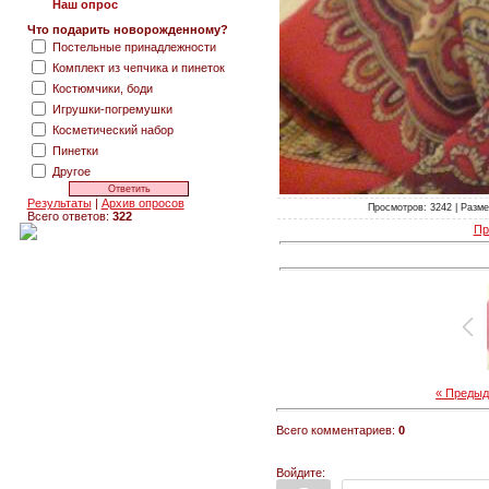
Наш опрос
Что подарить новорожденному?
Постельные принадлежности
Комплект из чепчика и пинеток
Костюмчики, боди
Игрушки-погремушки
Косметический набор
Пинетки
Другое
Результаты
|
Архив опросов
Просмотров: 3242 | Размер
Всего ответов:
322
Пр
« Преды
Всего комментариев:
0
Войдите: