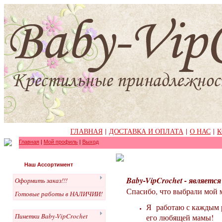
ГЛАВНАЯ
|
ДОСТАВКА И ОПЛАТА
|
О НАС
|
К
Главная
|
Мой профиль
|
Выход
Наш Ассортимент
Baby-VipCrochet - являет
Оформить заказ!!!
Спасибо, что выбрали мой 
Готовые работы в НАЛИЧИИ!
Я работаю с каждым р
Пинетки Baby-VipCrochet
его любящей мамы!