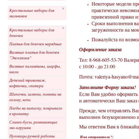
Некоторые модели пре
практически невозмож
Крестильные наборы для
мальчиков
привезенной пряжи из
Сроки выполнения ваш
загруженности на мом
Крестильные наборы для
девочек
Пожалуйста по возмож
Платья для девочек нарядные
Оформление заказа
Валяные платья для девочек
"Эксклюзив"
Тел: 8-968-605-53-70 Валер
с 10:00 - до 21:00
Валяные палантины, шарфы,
шали
Почта: valeriya-hasyano@mai
Детский трикотаж,
кофточки, свитера
Заполните Форму заказа!
Если Вам удобно оформить з
Шапочки, шляпки, повязки на
голову, кепи
и автоматически Ваш заказ 
Пледы на выписку, покрывало
Прежде, чем отправлять Ваш
в кроватку
выполнен безукоризненно и
Слинго-бусы, развивающие
Мы ответим Вам в ближайш
эко-игрушки
Пуговицы ручной работы
Имя отправителя
*
: