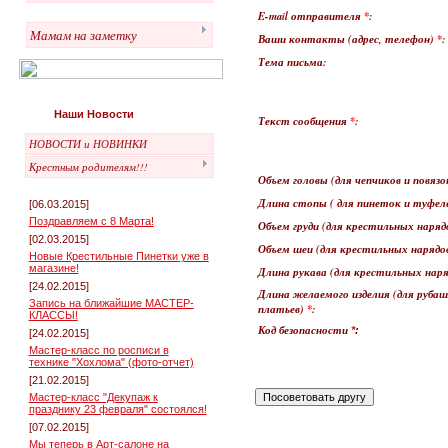
E-mail отправителя
*
:
Мамам на заметку
Ваши контакты (адрес, телефон)
*
:
Тема письма:
Наши Новости
Текст сообщения
*
:
НОВОСТИ и НОВИНКИ
Крестным родителям!!!
Объем головы (для чепчиков и повязо
Длина стопы ( для пинеток и туфел
[06.03.2015]
Поздравляем с 8 Марта!
Объем груди (для крестильных нарядо
[02.03.2015]
Объем шеи (для крестильных нарядов
Новые Крестильные Пинетки уже в
магазине!
Длина рукава (для крестильных нар
[24.02.2015]
Длина желаемого изделия (для рубаш
Запись на ближайшие МАСТЕР-
платьев)
*
:
КЛАССЫ!
Код безопасности
*
:
[24.02.2015]
Мастер-класс по росписи в
технике "Хохлома" (фото-отчет)
[21.02.2015]
Мастер-класс "Декупаж к
празднику 23 февраля" состоялся!
[07.02.2015]
Мы теперь в Арт-салоне на