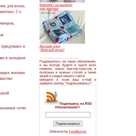
ек для волос,
Комплект на выписку
для девочки
инетки) 2-х
емперов,
ья.
е придумано и
Детский плед
"Морской круиз"
________________
яю в холодное
Подпишитесь на наши обновления,
и вы всегда будете в курсе всех
новинок, новых мастер-классов, и
лающих воочию
полезных и нужных статей, а также
акций и скидок нашего сайта!
ожество
(введите в поле ваш e-mail и
нажмите кнопку "подписываюсь"!
льшой
Подпишись на RSS
циальных сетях
Обновления!!!
:
Delivered by
FeedBurner