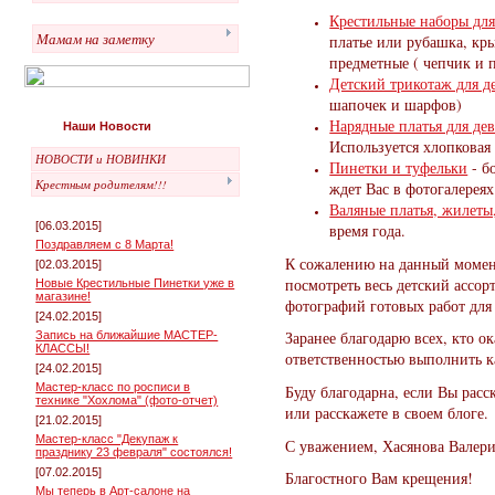
Крестильные наборы для
Мамам на заметку
платье или рубашка, кр
предметные ( чепчик и 
Детский трикотаж для д
шапочек и шарфов)
Нарядные платья для де
Наши Новости
Используется хлопковая
НОВОСТИ и НОВИНКИ
Пинетки и туфельки
- б
Крестным родителям!!!
ждет Вас в фотогалереях
Валяные платья, жилеты
[06.03.2015]
время года.
Поздравляем с 8 Марта!
К сожалению на данный момен
[02.03.2015]
посмотреть весь детский ассо
Новые Крестильные Пинетки уже в
магазине!
фотографий готовых работ для
[24.02.2015]
Заранее благодарю всех, кто о
Запись на ближайшие МАСТЕР-
КЛАССЫ!
ответственностью выполнить к
[24.02.2015]
Мастер-класс по росписи в
Буду благодарна, если Вы расс
технике "Хохлома" (фото-отчет)
или расскажете в своем блоге.
[21.02.2015]
Мастер-класс "Декупаж к
С уважением, Хасянова Валери
празднику 23 февраля" состоялся!
[07.02.2015]
Благостного Вам крещения!
Мы теперь в Арт-салоне на