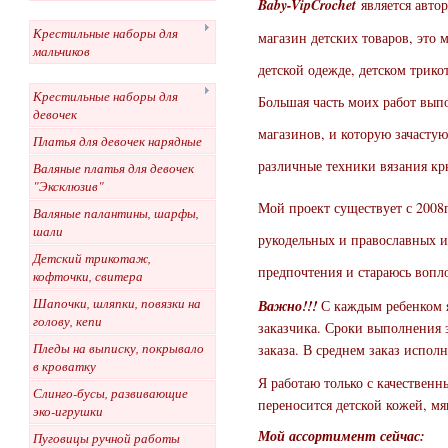
Baby-VipCrochet
является авто
Крестильные наборы для
магазин детских товаров, это 
мальчиков
детской одежде, детском трико
Крестильные наборы для
Большая часть моих работ вып
девочек
магазинов, и которую зачастую
Платья для девочек нарядные
различные техники вязания к
Валяные платья для девочек
"Эксклюзив"
Мой проект существует с 2008г
Валяные палантины, шарфы,
шали
рукодельных и православных и
Детский трикотаж,
предпочтения и стараюсь вопло
кофточки, свитера
Шапочки, шляпки, повязки на
Важно!!!
С каждым ребенком я
голову, кепи
заказчика. Сроки выполнения з
Пледы на выписку, покрывало
заказа. В среднем заказ исполн
в кроватку
Я работаю только с качествен
Слинго-бусы, развивающие
переносится детской кожей, м
эко-игрушки
Мой ассортимент сейчас:
Пуговицы ручной работы