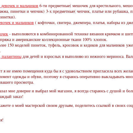
 девочек и мальчиков
6-ти предметные( мешочек для крестильного, мешоч
ыжма, пинетки и чепчик) 3-х предметные( чепчик, платье или рубашка, п
пинетки).
евочек и мальчиков
( кофточки, свитера, джемпера, платья, наборы из дж
вочек
- выполняются в комбинированной технике вязания крючком и шит
 пряжа и американские коллекционные ткани 100% хлопок.
олее 150 моделей пинеток, туфель, кросовок и кедиков для мальчиков уж
.
, палантины
для детей и взрослых я выполняю из нежного мериноса. Вал
т я не имею помещения куда бы я с удовольствием пригласила всех же
ртимент одежды и обуви, поэтому я стараюсь оперативно выкладывать мн
 вашего просмотра.
казал мне доверие и выбрал мой магазин, я всегда стараюсь с душой и бо
аждый заказ!
кажете о моей мастерской своим друзьям, поделитесь ссылкой в своих со
я!