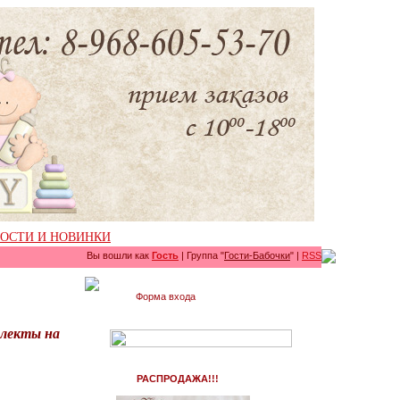
ОСТИ И НОВИНКИ
Вы вошли как
Гость
| Группа "
Гости-Бабочки
" |
RSS
Форма входа
плекты на
РАСПРОДАЖА!!!