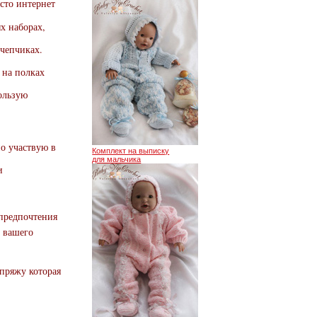
сто интернет
х наборах,
 чепчиках.
 на полках
пользую
но участвую в
Комплект на выписку
для мальчика
и
 предпочтения
и вашего
пряжу которая