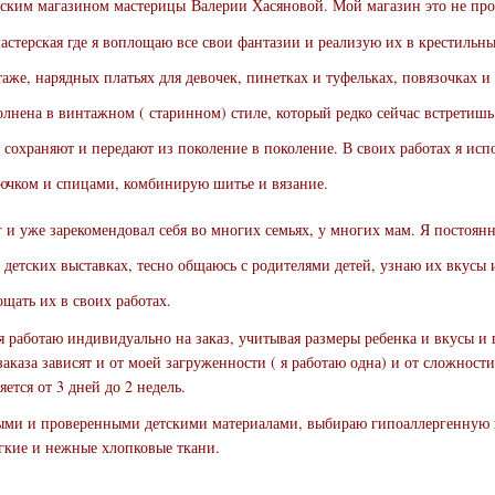
рским магазином мастерицы Валерии Хасяновой. Мой магазин это не про
мастерская где я воплощаю все свои фантазии и реализую их в крестильны
таже, нарядных платьях для девочек, пинетках и туфельках, повязочках и
олнена в винтажном ( старинном) стиле, который редко сейчас встретишь
 сохраняют и передают из поколение в поколение. В своих работах я ис
рючком и спицами, комбинирую шитье и вязание.
 и уже зарекомендовал себя во многих семьях, у многих мам. Я постоян
 детских выставках, тесно общаюсь с родителями детей, узнаю их вкусы 
щать их в своих работах.
 работаю индивидуально на заказ, учитывая размеры ребенка и вкусы и
аказа зависят и от моей загруженности ( я работаю одна) и от сложност
яется от 3 дней до 2 недель.
ными и проверенными детскими материалами, выбираю гипоаллергенную 
ягкие и нежные хлопковые ткани.