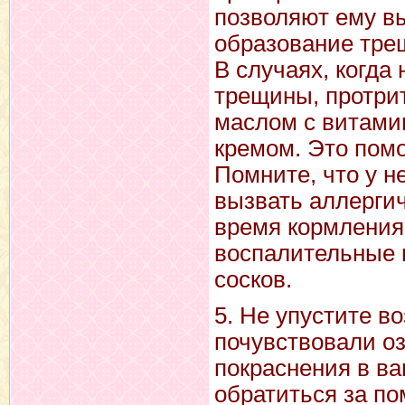
позволяют ему в
образование трещ
В случаях, когда
трещины, протрит
маслом с витами
кремом. Это пом
Помните, что у н
вызвать аллерги
время кормления
воспалительные 
сосков.
5. Не упустите в
почувствовали о
покраснения в в
обратиться за п