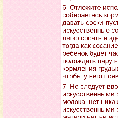
6. Отложите испо
собираетесь корм
давать соски-пус
искусственные со
легко сосать и зд
тогда как сосани
ребёнок будет ча
подождать пару н
кормления грудью
чтобы у него поя
7. Не следует вв
искусственными с
молока, нет ника
искусственными 
матери нет ни ес