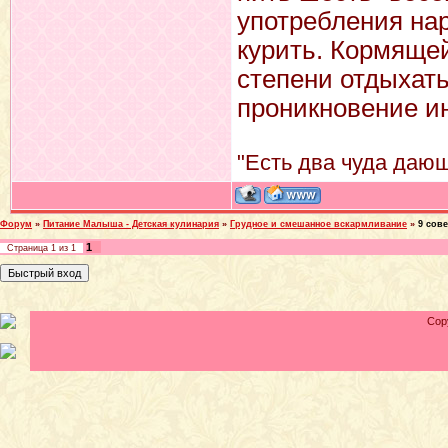
употребления нар
курить. Кормяще
степени отдыхать
проникновение ин
"Есть два чуда дающ
Форум
»
Питание Малыша - Детская кулинария
»
Грудное и смешанное вскармливание
»
9 сов
1
Страница
1
из
1
Cop