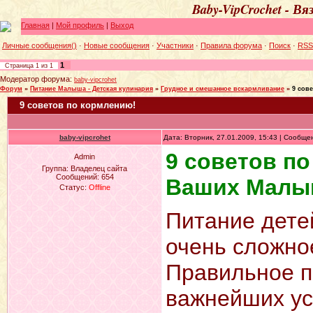
Baby-VipCrochet - В
Главная
|
Мой профиль
|
Выход
Личные сообщения()
·
Новые сообщения
·
Участники
·
Правила форума
·
Поиск
·
RSS
1
Страница
1
из
1
Модератор форума:
baby-vipcrohet
Форум
»
Питание Малыша - Детская кулинария
»
Грудное и смешанное вскармливание
»
9 сов
9 советов по кормлению!
baby-vipcrohet
Дата: Вторник, 27.01.2009, 15:43 | Сообщ
9 советов п
Admin
Группа: Владелец сайта
Сообщений:
654
Ваших Малы
Статус:
Offline
Питание дете
очень сложно
Правильное п
важнейших ус