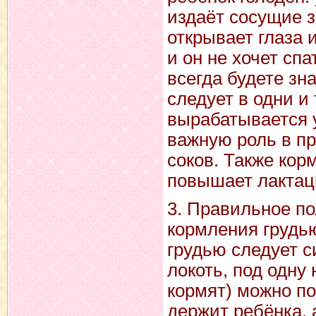
издаёт сосущие з
открывает глаза и
и он не хочет сп
всегда будете зн
следует в одни и 
вырабатывается у
важную роль в п
соков. Также кор
повышает лактац
3. Правильное п
кормления грудь
грудью следует с
локоть, под одну 
кормят) можно по
держит ребёнка, 