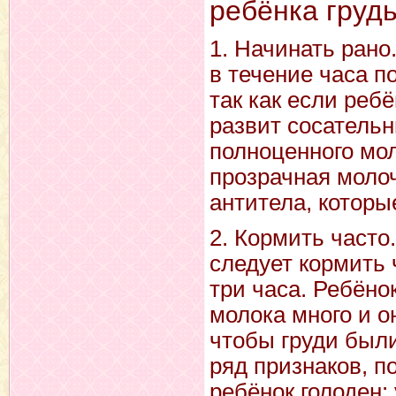
ребёнка грудь
1. Начинать рано
в течение часа п
так как если реб
развит сосательн
полноценного мол
прозрачная моло
антитела, которы
2. Кормить част
следует кормить 
три часа. Ребёно
молока много и о
чтобы груди был
ряд признаков, п
ребёнок голоден: