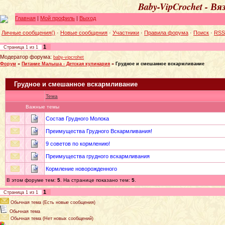
Baby-VipCrochet - В
Главная
|
Мой профиль
|
Выход
Личные сообщения()
·
Новые сообщения
·
Участники
·
Правила форума
·
Поиск
·
RSS
1
Страница
1
из
1
Модератор форума:
baby-vipcrohet
Форум
»
Питание Малыша - Детская кулинария
»
Грудное и смешанное вскармливание
Грудное и смешанное вскармливание
Тема
Важные темы
Состав Грудного Молока
Преимущества Грудного Вскармливания!
9 советов по кормлению!
Преимущества грудного вскармливания
Кормление новорожденного
В этом форуме тем:
5
. На странице показано тем:
5
.
1
Страница
1
из
1
Обычная тема (Есть новые сообщения)
Обычная тема
Обычная тема (Нет новых сообщений)