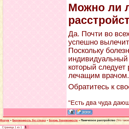
Можно ли 
расстройс
Да. Почти во все
успешно вылечит
Поскольку болезн
индивидуальный 
который следует 
лечащим врачом.
Обратитесь к сво
"Есть два чуда дающ
Форум
»
Беременность без страха
»
Боязнь беременности
»
Паническое расстройство
(Что тако
1
Страница
1
из
1