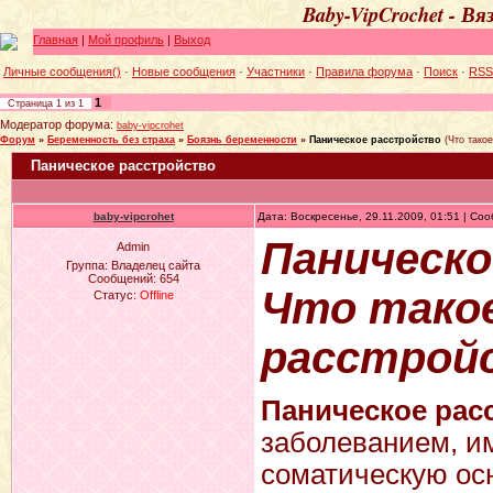
Baby-VipCrochet - В
Главная
|
Мой профиль
|
Выход
Личные сообщения()
·
Новые сообщения
·
Участники
·
Правила форума
·
Поиск
·
RSS
1
Страница
1
из
1
Модератор форума:
baby-vipcrohet
Форум
»
Беременность без страха
»
Боязнь беременности
»
Паническое расстройство
(Что тако
Паническое расстройство
baby-vipcrohet
Дата: Воскресенье, 29.11.2009, 01:51 | С
Паническ
Admin
Группа: Владелец сайта
Сообщений:
654
Что такое
Статус:
Offline
расстрой
Паническое рас
заболеванием, и
соматическую осн