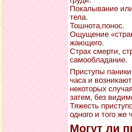
груди.
Покалывание или
тела.
Тошнота,понос.
Ощущение «стран
жающего.
Страх смерти, ст
самообладание.
Приступы паники 
часа и возникают
некоторых случая
затем, без види
Тяжесть приступо
одного и того же 
Могут ли 