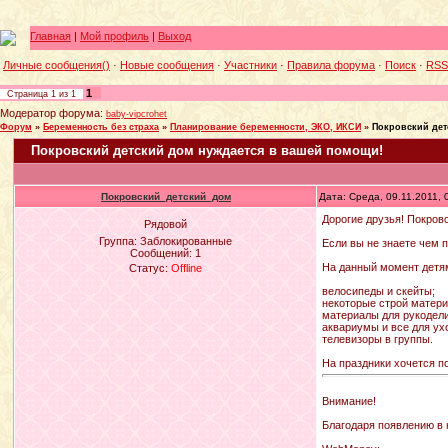
Главная
|
Мой профиль
|
Выход
Личные сообщения()
·
Новые сообщения
·
Участники
·
Правила форума
·
Поиск
·
RSS
1
Страница
1
из
1
Модератор форума:
baby-vipcrohet
Форум
»
Беременность без страха
»
Планирование беременности, ЭКО, ИКСИ
»
Покровский дет
Покровский детский дом нуждается в вашей помощи!
Покровский_детский_дом
Дата: Среда, 09.11.2011,
Дорогие друзья! Покров
Рядовой
Группа: Заблокированные
Если вы не знаете чем 
Сообщений:
1
На данный момент детя
Статус:
Offline
велосипеды и скейты;
некоторые строй матери
материалы для рукодели
аквариумы и все для ух
телевизоры в группы.
На праздники хочется по
Внимание!
Благодаря появлению в