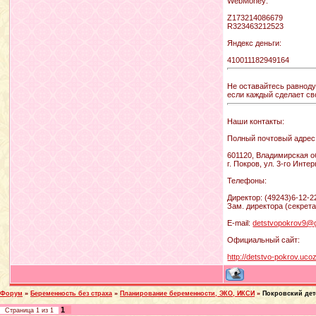
WebMoney:
Z173214086679
R323463212523
Яндекс деньги:
410011182949164
Не оставайтесь равнодуш
если каждый сделает сво
Наши контакты:
Полный почтовый адрес
601120, Владимирская о
г. Покров, ул. 3-го Инте
Телефоны:
Директор: (49243)6-12-2
Зам. директора (секрета
E-mail:
detstvopokrov9@
Официальный сайт:
http://detstvo-pokrov.ucoz
Форум
»
Беременность без страха
»
Планирование беременности, ЭКО, ИКСИ
»
Покровский дет
1
Страница
1
из
1