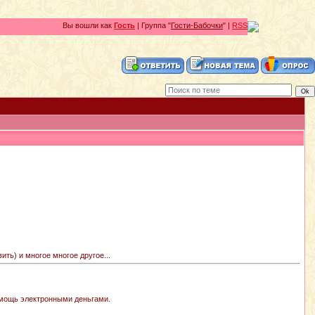
Вы вошли как
Гость
| Группа "
Гости-Бабочки
" |
RSS
ить) и многое многое другое...
омощь электронными деньгами.