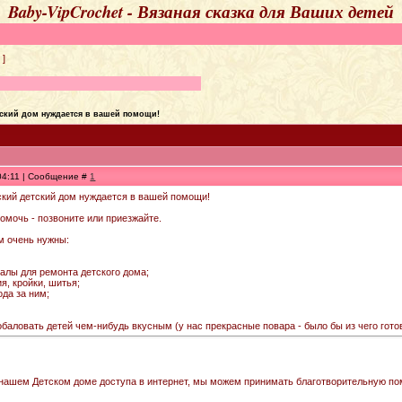
Baby-VipCrochet - Вязаная сказка для Ваших детей
]
ский дом нуждается в вашей помощи!
 04:11 | Сообщение #
1
ский детский дом нуждается в вашей помощи!
помочь - позвоните или приезжайте.
м очень нужны:
алы для ремонта детского дома;
я, кройки, шитья;
ода за ним;
баловать детей чем-нибудь вкусным (у нас прекрасные повара - было бы из чего готов
 нашем Детском доме доступа в интернет, мы можем принимать благотворительную п