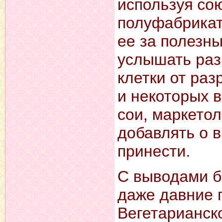
используя сою
полуфабриката
ее за полезн
услышать раз
клетки от ра
и некоторых в
сои, маркето
добавлять о 
принести.
С выводами б
даже давние 
Вегетарианск