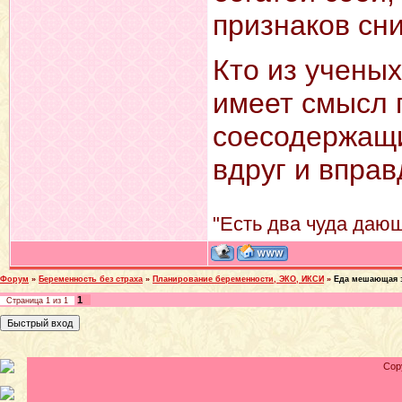
признаков сн
Кто из ученых
имеет смысл 
соесодержащи
вдруг и вправ
"Есть два чуда дающ
Форум
»
Беременность без страха
»
Планирование беременности, ЭКО, ИКСИ
»
Еда мешающая 
1
Страница
1
из
1
Cop