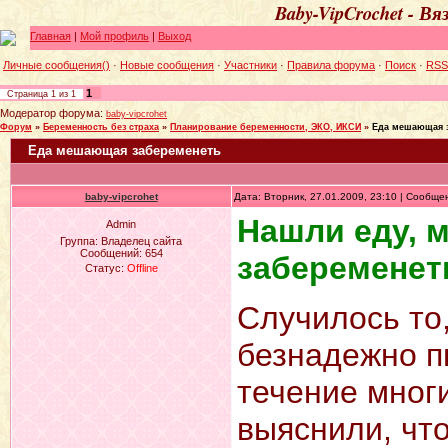
Baby-VipCrochet - В
Главная
|
Мой профиль
|
Выход
Личные сообщения()
·
Новые сообщения
·
Участники
·
Правила форума
·
Поиск
·
RSS
1
Страница
1
из
1
Модератор форума:
baby-vipcrohet
Форум
»
Беременность без страха
»
Планирование беременности, ЭКО, ИКСИ
»
Еда мешающая 
Еда мешающая забеременеть
baby-vipcrohet
Дата: Вторник, 27.01.2009, 23:10 | Сообщ
Нашли еду,
Admin
Группа: Владелец сайта
Сообщений:
654
забеременет
Статус:
Offline
Случилось то
безнадежно п
течение многи
выяснили, чт