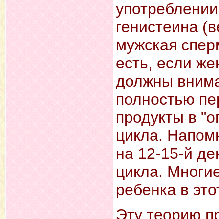
употреблении
генистеина (в
мужская спер
есть, если же
должны внима
полностью пе
продукты в "о
цикла. Напом
на 12-15-й де
цикла. Многи
ребенка в это
Эту теорию п