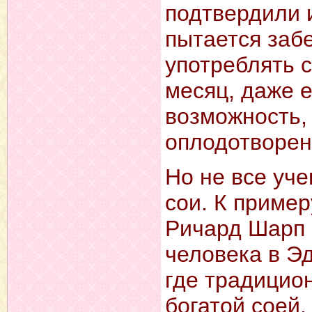
подтвердили и
пытается заб
употреблять 
месяц, даже 
возможность,
оплодотворен
Но не все уч
сои. К приме
Ричард Шарп 
человека в Эд
где традицио
богатой соей,