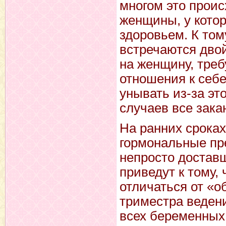
многом это проис
женщины, у кото
здоровьем. К то
встречаются двой
на женщину, тре
отношения к себе
унывать из-за эт
случаев все зака
На ранних срока
гормональные пре
непросто достав
приведут к тому,
отличаться от «о
триместра ведени
всех беременных