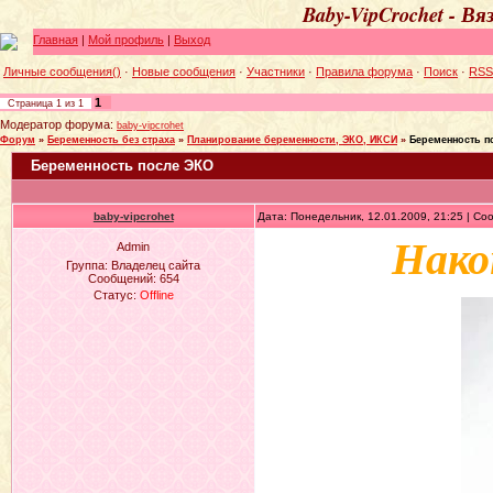
Baby-VipCrochet - В
Главная
|
Мой профиль
|
Выход
Личные сообщения()
·
Новые сообщения
·
Участники
·
Правила форума
·
Поиск
·
RSS
1
Страница
1
из
1
Модератор форума:
baby-vipcrohet
Форум
»
Беременность без страха
»
Планирование беременности, ЭКО, ИКСИ
»
Беременность п
Беременность после ЭКО
baby-vipcrohet
Дата: Понедельник, 12.01.2009, 21:25 | С
Нако
Admin
Группа: Владелец сайта
Сообщений:
654
Статус:
Offline