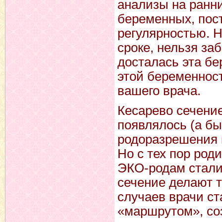
анализы на ранни
беременных, пос
регулярностью. Н
сроке, нельзя за
досталась эта бе
этой беременнос
вашего врача.
Кесарево сечение
появлялось (а бы
родоразрешения п
Но с тех пор род
ЭКО-родам стали
сечение делают т
случаев врачи с
«маршрутом», со