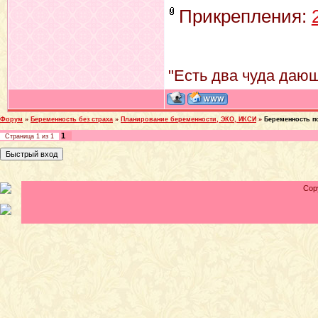
Прикрепления:
"Есть два чуда дающ
Форум
»
Беременность без страха
»
Планирование беременности, ЭКО, ИКСИ
»
Беременность п
1
Страница
1
из
1
Cop