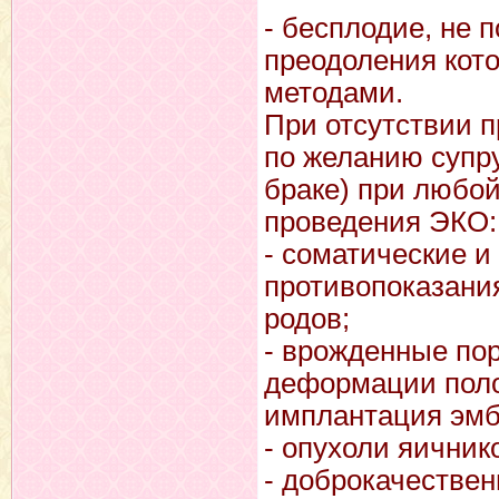
- бесплодие, не 
преодоления кот
методами.
При отсутствии 
по желанию супр
браке) при любо
проведения ЭКО:
- соматические 
противопоказани
родов;
- врожденные по
деформации поло
имплантация эмб
- опухоли яичник
- доброкачестве