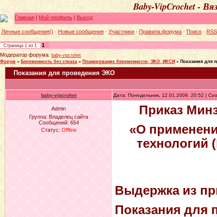
Baby-VipCrochet - В
Главная
|
Мой профиль
|
Выход
Личные сообщения()
·
Новые сообщения
·
Участники
·
Правила форума
·
Поиск
·
RSS
1
Страница
1
из
1
Модератор форума:
baby-vipcrohet
Форум
»
Беременность без страха
»
Планирование беременности, ЭКО, ИКСИ
»
Показания для 
Показания для проведения ЭКО
baby-vipcrohet
Дата: Понедельник, 12.01.2009, 20:52 | С
Приказ Минз
Admin
Группа: Владелец сайта
Сообщений:
654
«О применен
Статус:
Offline
технологий (
Выдержка из пр
Показания для 