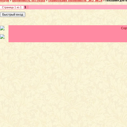
Форум
»
Беременность без страха
»
Планирование беременности, ЭКО, ИКСИ
»
Показания для 
1
Страница
1
из
1
Cop