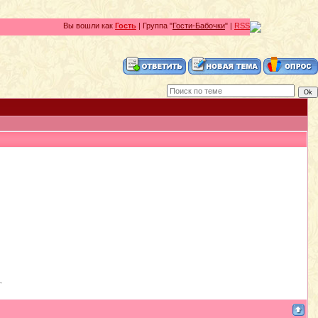
Вы вошли как
Гость
| Группа "
Гости-Бабочки
" |
RSS