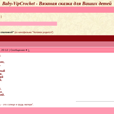
Baby-VipCrochet - Вязаная сказка для Ваших детей
]
 спаленкой"
(из кинофильма "Человек родился")
9, 20:12 | Сообщение #
1
й
ие,
.
чный
и.
кий
й.
.
ы.
кий.
 - это солнце и грудь матери".