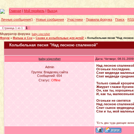
Главная
|
Мой профиль
|
Выход
Личные сообщения()
·
Новые сообщения
·
Участники
·
Правила форума
·
Поиск
·
RSS
1
Страница
1
из
1
Модератор форума:
baby-vipcrohet
Форум
»
Малыш и Сон
»
Сказки и колыбельные для детей!
»
Колыбельная песня "Над лесною
Колыбельная песня "Над лесною спаленкой"
baby-vipcrohet
Дата: Четверг, 08.01.200
Над лесною спаленко
Admin
Огоньки последние.
Группа: Владелец сайта
Спят медведи маленьк
Сообщений:
654
Спят медведи средние
Статус:
Offline
Только самый кроше
Жмурит глазки-бусинк
Он, как ты, хорошень
И, как ты, малюсеньки
Огоньки не светятся
Над лесною спаленкой
Спит сынок медведиц
Спи и ты, мой малень
"Есть два чуда дающие жизнь