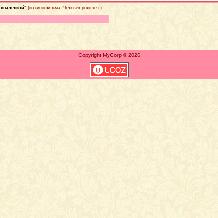
 спаленкой"
(из кинофильма "Человек родился")
Copyright MyCorp © 2026