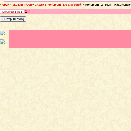
Форум
»
Малыш и Сон
»
Сказки и колыбельные для детей!
»
Колыбельная песня "Над лесною
1
Страница
1
из
1