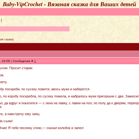
Baby-VipCrochet - Вязаная сказка для Ваших детей
]
ая сказка)
9, 19:08 | Сообщение #
1
ухою. Просит старик:
ок.
нету.
робу поскреби, по сусеку помети; авось муки и наберется.
, по коробу поскребла, по сусеку помела, и набралось муки пригоршни с две. Замесил
, да вдруг и покатился — с окна на лавку, с лавки на пол, по полу да к дверям, перепр
е.
ге, а навстречу ему заяц:
бя съем!
йчик! Я тебе песенку спою,— сказал колобок и запел: