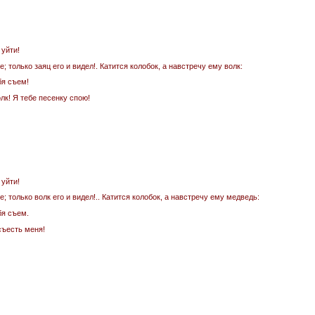
 уйти!
; только заяц его и видел!. Катится колобок, а навстречу ему волк:
бя съем!
лк! Я тебе песенку спою!
 уйти!
; только волк его и видел!.. Катится колобок, а навстречу ему медведь:
бя съем.
 съесть меня!