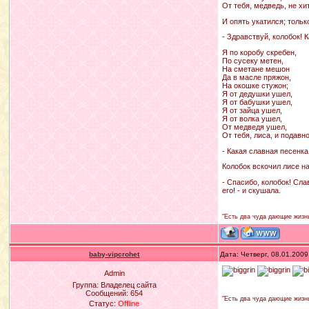
От тебя, медведь, не хи
И опять укатился; тольк
- Здравствуй, колобок! 
Я по коробу скребен,
По сусеку метен,
На сметане мешон
Да в масле пряжон,
На окошке стужон;
Я от дедушки ушел,
Я от бабушки ушел,
Я от зайца ушел,
Я от волка ушел,
От медведя ушел,
От тебя, лиса, и подавн
- Какая славная песенка
Колобок вскочил лисе на
- Спасибо, колобок! Сла
его! - и скушала.
"Есть два чуда дающие жизнь
baby-vipcrohet
Дата: Четверг, 08.01.200
Admin
Группа: Владелец сайта
Сообщений:
654
"Есть два чуда дающие жизнь
Статус:
Offline