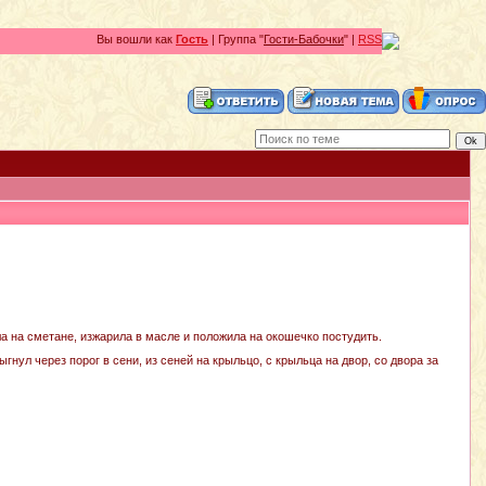
Вы вошли как
Гость
| Группа "
Гости-Бабочки
" |
RSS
а на сметане, изжарила в масле и положила на окошечко постудить.
ыгнул через порог в сени, из сеней на крыльцо, с крыльца на двор, со двора за