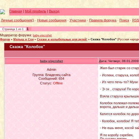
Главная
|
Мой профиль
|
Выход
Личные сообщения()
·
Новые сообщения
·
Участники
·
Правила форума
·
Поиск
·
RSS
1
Страница
1
из
1
Модератор форума:
baby-vipcrohet
Форум
»
Малыш и Сон
»
Сказки и колыбельные для детей!
»
Сказка "Колобок"
(Русская народн
Сказка "Колобок"
baby-vipcrohet
Дата: Четверг, 08.01.200
Жил-был старик со стар
Admin
Группа: Владелец сайта
- Испеки, старуха, колоб
Сообщений:
654
- Из чего печь-то? Муки 
Статус:
Offline
- Э-эх , старуха! По ко
Взяла старуха крылышко
Колобок полежал-полежал
ворота, дальше и дальш
Катится колобок по доро
- Колобок, колобок! Я те
- Не ешь меня, косой за
Я по коробу скребен,
По сусеку метен,