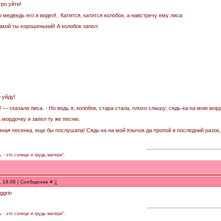
тро уйти!
о медведь его и видел!.. Катится, катится колобок, а навстречу ему лиса:
Какой ты хорошенький! А колобок запел:
о уйду!
! — сказала лиса. - Но ведь я, колобок, стара стала, плохо слышу; сядь-ка на мою мор
 мордочку и запел ту же песню.
вная песенка, еще бы послушала! Сядь-ка на мой язычок да пропой в последний разок, 
 - это солнце и грудь матери".
9, 19:08 | Сообщение #
2
 - это солнце и грудь матери".