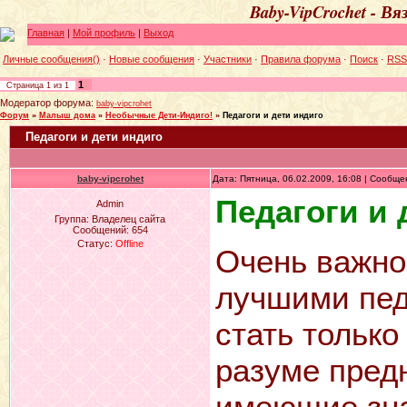
Baby-VipCrochet - В
Главная
|
Мой профиль
|
Выход
Личные сообщения()
·
Новые сообщения
·
Участники
·
Правила форума
·
Поиск
·
RSS
1
Страница
1
из
1
Модератор форума:
baby-vipcrohet
Форум
»
Малыш дома
»
Необычные Дети-Индиго!
»
Педагоги и дети индиго
Педагоги и дети индиго
baby-vipcrohet
Дата: Пятница, 06.02.2009, 16:08 | Сообщ
Педагоги и 
Admin
Группа: Владелец сайта
Сообщений:
654
Статус:
Offline
Очень важно 
лучшими пед
стать тольк
разуме предн
имеющие зна