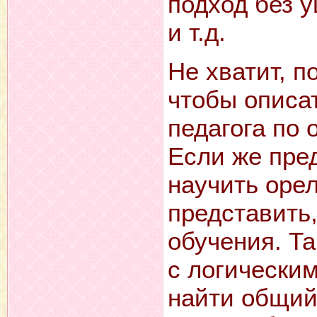
подход без 
и т.д.
Не хватит, п
чтобы описа
педагога по 
Если же пред
научить оре
представить,
обучения. Та
с логически
найти общий