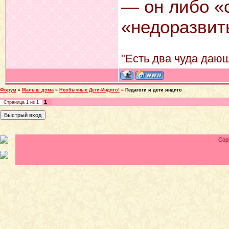
— он либо «
«недоразвит
"Есть два чуда дающ
Форум
»
Малыш дома
»
Необычные Дети-Индиго!
»
Педагоги и дети индиго
1
Страница
1
из
1
Cop