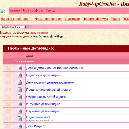
Baby-VipCrochet - В
Главная
|
Мой профиль
|
Выход
Личные сообщения()
·
Новые сообщения
·
Участники
·
Правила форума
·
Поиск
·
RSS
1
Страница
1
из
1
Модератор форума:
baby-vipcrohet
Форум
»
Малыш дома
»
Необычные Дети-Индиго!
Необычные Дети-Индиго!
Тема
Важные темы
Дети индиго и общественное сознание
Педагоги и дети индиго
Дети индиго и дети-разрушители
Предназначение детей индиго
Одаренность детей индиго
Интуиция детей индиго
Изучение детей индиго
Индиго или нет?
родителям на заметку
Дети Индиго!