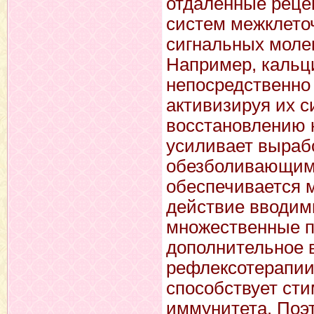
отдаленные реце
систем межклето
сигнальных моле
Например, кальци
непосредственно 
активизируя их с
восстановлению к
усиливает выраб
обезболивающим 
обеспечивается м
действие вводим
множественные п
дополнительное 
рефлексотерапии
способствует ст
иммунитета. Поэ