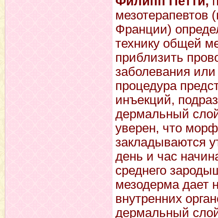
Филипп Петти,
п
мезотерапевтов (
Франции) опреде
технику общей м
приблизить пров
заболевания или 
процедура предс
инъекций, подра
дермальный слой 
уверен, что мор
закладываются ут
день и час начин
среднего зароды
мезодерма дает н
внутренних орган
дермальный слой