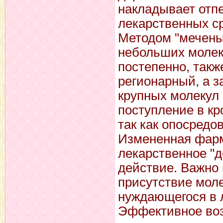
накладывает отп
лекарственных ср
Методом "мечены
небольших молек
постепенно, такж
регионарный, а з
крупных молекул 
поступление в к
так как опосред
Измененная фарм
лекарственное "
действие. Важно
присутствие моле
нуждающегося в 
Эффективное воз