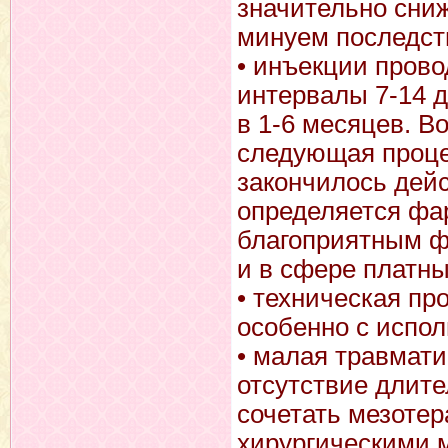
значительно сниж
минуем последств
• инъекции пров
интервалы 7-14 д
в 1-6 месяцев. В
следующая процед
закончилось дей
определяется фа
благоприятным ф
и в сфере платны
• техническая пр
особенно с испо
• малая травмати
отсутствие длит
сочетать мезоте
хирургическими м