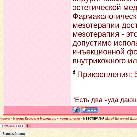
эстетической ме
Фармакологическ
мезотерапии дост
мезотерапия - эт
допустимо испол
инъекционной фо
внутрикожного ил
Прикрепления:
"Есть два чуда дающ
Форум
»
Мамина Красота и Молодость
»
Косметология
»
МЕЗОТЕРАПИЯ
(Долой Целлюлит! Доло
1
Страница
1
из
1