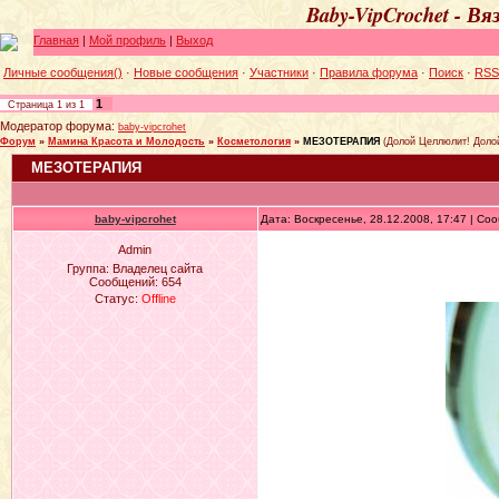
Baby-VipCrochet - В
Главная
|
Мой профиль
|
Выход
Личные сообщения()
·
Новые сообщения
·
Участники
·
Правила форума
·
Поиск
·
RSS
1
Страница
1
из
1
Модератор форума:
baby-vipcrohet
Форум
»
Мамина Красота и Молодость
»
Косметология
»
МЕЗОТЕРАПИЯ
(Долой Целлюлит! Доло
МЕЗОТЕРАПИЯ
baby-vipcrohet
Дата: Воскресенье, 28.12.2008, 17:47 | С
Admin
Группа: Владелец сайта
Сообщений:
654
Статус:
Offline