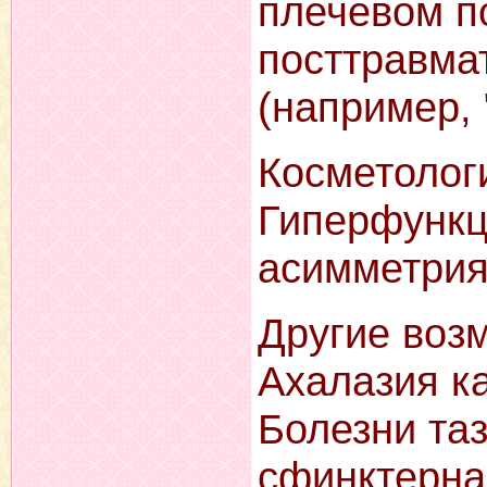
плечевом по
посттравма
(например, 
Косметолог
Гиперфунк
асимметрия
Другие воз
Ахалазия к
Болезни таз
сфинктерна