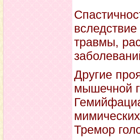
Спастичнос
вследствие 
травмы, рас
заболеваний
Другие про
мышечной г
Гемийфациа
мимически
Тремор голо