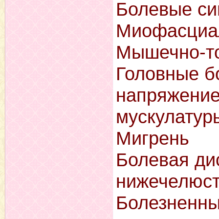
Болевые с
Миофасциа
Мышечно-т
Головные б
напряжение
мускулатур
Мигрень
Болевая ди
нижечелюст
Болезненны