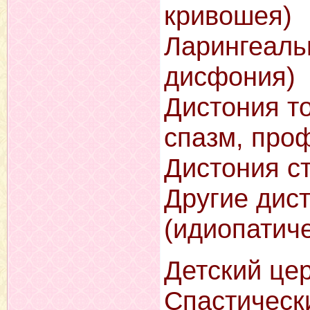
кривошея)
Ларингеаль
дисфония)
Дистония т
спазм, про
Дистония с
Другие дис
(идиопатич
Детский це
Спастическ