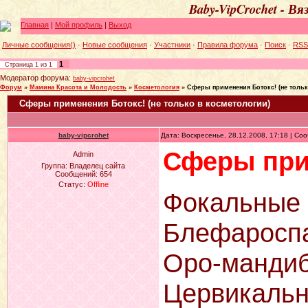
Baby-VipCrochet - В
Главная
|
Мой профиль
|
Выход
Личные сообщения()
·
Новые сообщения
·
Участники
·
Правила форума
·
Поиск
·
RSS
1
Страница
1
из
1
Модератор форума:
baby-vipcrohet
Форум
»
Мамина Красота и Молодость
»
Косметология
»
Сферы применения Ботокс! (не тольк
Сферы применения Ботокс! (не только в косметологии)
baby-vipcrohet
Дата: Воскресенье, 28.12.2008, 17:18 | С
Сферы при
Admin
Группа: Владелец сайта
Сообщений:
654
Статус:
Offline
Фокальные 
Блефаросп
Оро-мандиб
Цервикальн