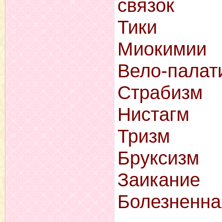
связок
Тики
Миокимии
Вело-палат
Страбизм
Нистагм
Тризм
Бруксизм
Заикание
Болезненна