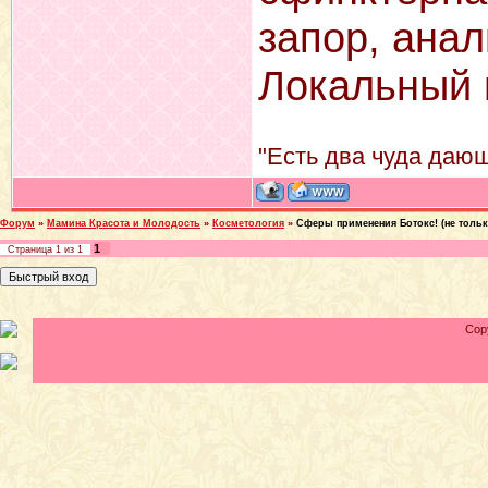
запор, ана
Локальный 
"Есть два чуда дающ
Форум
»
Мамина Красота и Молодость
»
Косметология
»
Сферы применения Ботокс! (не тольк
1
Страница
1
из
1
Cop