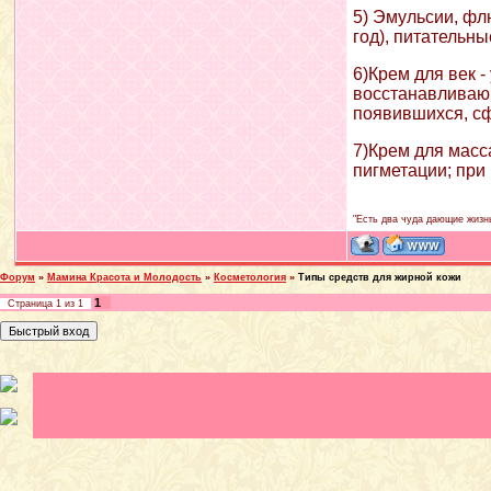
5) Эмульсии, ф
год), питательны
6)Крем для век 
восстанавливающ
появившихся, с
7)Крем для масс
пигметации; при
"Есть два чуда дающие жизнь
Форум
»
Мамина Красота и Молодость
»
Косметология
»
Типы средств для жирной кожи
1
Страница
1
из
1