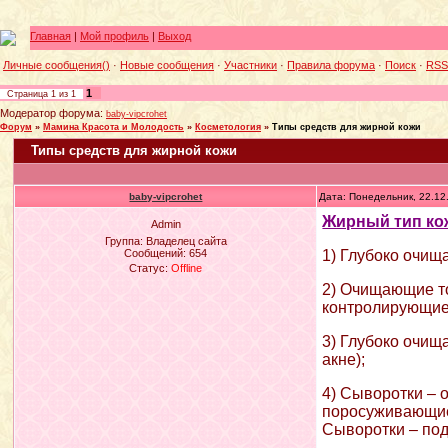
Главная
|
Мой профиль
|
Выход
Личные сообщения()
·
Новые сообщения
·
Участники
·
Правила форума
·
Поиск
·
RSS
1
Страница
1
из
1
Модератор форума:
baby-vipcrohet
Форум
»
Мамина Красота и Молодость
»
Косметология
»
Типы средств для жирной кожи
Типы средств для жирной кожи
baby-vipcrohet
Дата: Понедельник, 22.12
Жирный тип ко
Admin
Группа: Владелец сайта
Сообщений:
654
1) Глубоко очищ
Статус:
Offline
2) Очищающие то
контролирующие
3) Глубоко очищ
акне);
4) Сыворотки –
поросуживающие
Сыворотки – по