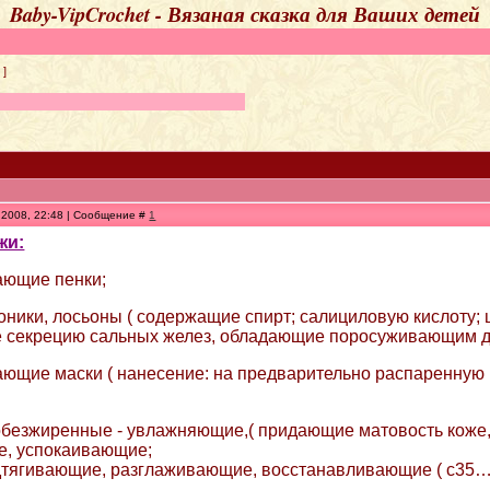
Baby-VipCrochet - Вязаная сказка для Ваших детей
]
.2008, 22:48 | Сообщение #
1
жи:
ающие пенки;
ники, лосьоны ( содержащие спирт; салициловую кислоту; 
 секрецию сальных желез, обладающие поросуживающим д
ающие маски ( нанесение: на предварительно распаренную ко
 обезжиренные - увлажняющие,( придающие матовость коже
, успокаивающие;
дтягивающие, разглаживающие, восстанавливающие ( с35… 