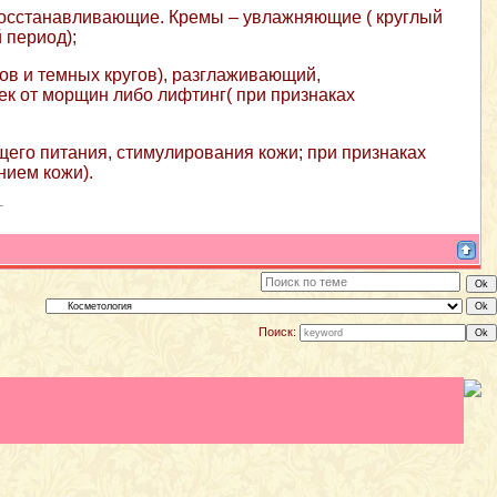
восстанавливающие. Кремы – увлажняющие ( круглый
 период);
ов и темных кругов), разглаживающий,
ек от морщин либо лифтинг( при признаках
его питания, стимулирования кожи; при признаках
нием кожи).
Поиск: