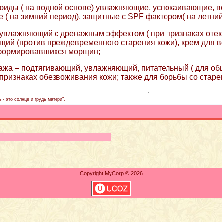
люиды ( на водной основе) увлажняющие, успокаивающие, 
е ( на зимний период), защитные с SPF фактором( на летний
- увлажняющий с дренажным эффектом ( при признаках отек
ий (против преждевременного старения кожи), крем для в
формировавшихся морщин;
ажа – подтягивающий, увлажняющий, питательный ( для общ
 признаках обезвоживания кожи; также для борьбы со старе
 - это солнце и грудь матери".
Copyright MyCorp © 2026