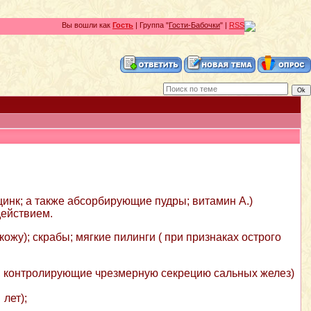
Вы вошли как
Гость
| Группа "
Гости-Бабочки
" |
RSS
цинк; а также абсорбирующие пудры; витамин А.)
ействием.
жу); скрабы; мягкие пилинги ( при признаках острого
, контролирующие чрезмерную секрецию сальных желез)
лет);