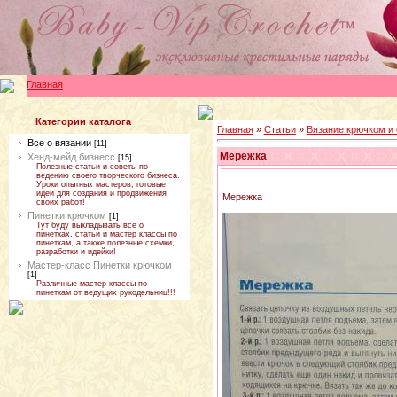
Главная
Категории каталога
Главная
»
Статьи
»
Вязание крючком и
Все о вязании
[11]
Мережка
Хенд-мейд бизнесс
[15]
Полезные статьи и советы по
ведению своего творческого бизнеса.
Уроки опытных мастеров, готовые
идеи для создания и продвижения
Мережка
своих работ!
Пинетки крючком
[1]
Тут буду выкладывать все о
пинетках, статьи и мастер классы по
пинеткам, а также полезные схемки,
разработки и идейки!
Мастер-класс Пинетки крючком
[1]
Различные мастер-классы по
пинеткам от ведущих рукодельниц!!!