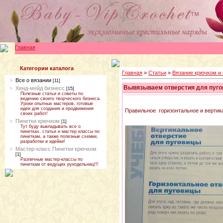
Главная
Категории каталога
Главная
»
Статьи
»
Вязание крючком и
Все о вязании
[11]
Вывязываем отверстия для пуго
Хенд-мейд бизнесс
[15]
Полезные статьи и советы по
ведению своего творческого бизнеса.
Уроки опытных мастеров, готовые
идеи для создания и продвижения
Правильное горизонтальное и вертик
своих работ!
Пинетки крючком
[1]
Тут буду выкладывать все о
пинетках, статьи и мастер классы по
пинеткам, а также полезные схемки,
разработки и идейки!
Мастер-класс Пинетки крючком
[1]
Различные мастер-классы по
пинеткам от ведущих рукодельниц!!!