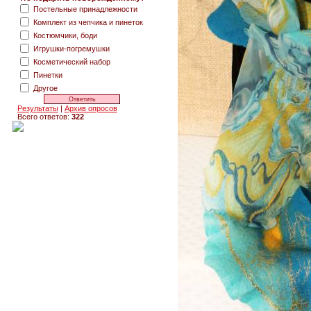
Постельные принадлежности
Комплект из чепчика и пинеток
Костюмчики, боди
Игрушки-погремушки
Косметический набор
Пинетки
Другое
Результаты
|
Архив опросов
Всего ответов:
322