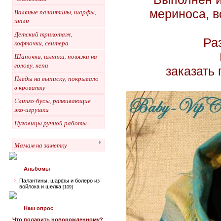
мериноса, в
Валяные палантины, шарфы,
шали
Детский трикотаж,
Ра
кофточки, свитера
Шапочки, шляпки, повязки на
голову, кепи
заказать 
Пледы на выписку, покрывало
в кроватку
Слинго-бусы, развивающие
эко-игрушки
Пуговицы ручной работы
Мамам на заметку
Альбомы
Палантины, шарфы и болеро из
войлока и шелка
[109]
Наш опрос
Что подарить новорожденному?