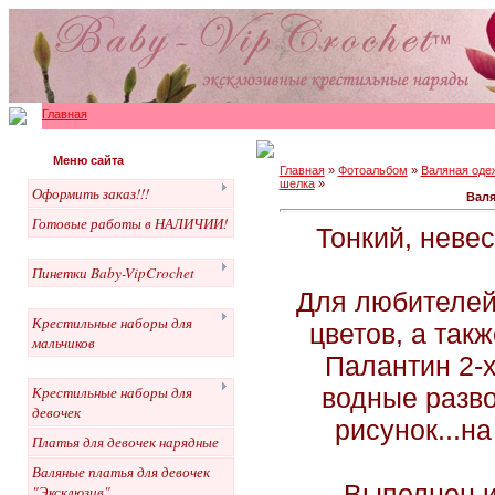
Главная
Меню сайта
Главная
»
Фотоальбом
»
Валяная оде
шелка
»
Оформить заказ!!!
Валя
Готовые работы в НАЛИЧИИ!
Тонкий, неве
Пинетки Baby-VipCrochet
Для любителей
Крестильные наборы для
цветов, а так
мальчиков
Палантин 2-х
водные разво
Крестильные наборы для
девочек
рисунок...н
Платья для девочек нарядные
Валяные платья для девочек
Выполнен и
"Эксклюзив"