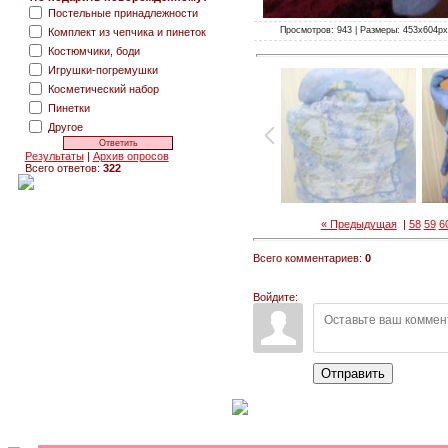
Постельные принадлежности
Просмотров: 943 | Размеры: 453x604px/1
Комплект из чепчика и пинеток
Костюмчики, боди
Игрушки-погремушки
Косметический набор
Пинетки
Другое
Результаты
|
Архив опросов
Всего ответов:
322
« Предыдущая
|
58
59
6
Всего комментариев:
0
Войдите:
Отправить