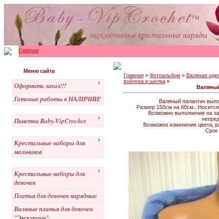
Главная
Меню сайта
Главная
»
Фотоальбом
»
Валяная оде
войлока и шелка
»
Оформить заказ!!!
Валяный
Готовые работы в НАЛИЧИИ!
Валяный палантин выпол
Размер 150см на 60см...Носится
Возможно выполнение на зак
непред
Пинетки Baby-VipCrochet
Возможно изменение цвета, р
Срок 
Крестильные наборы для
мальчиков
Крестильные наборы для
девочек
Платья для девочек нарядные
Валяные платья для девочек
"Эксклюзив"