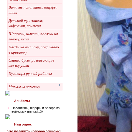
Валяные палантины, шарфы,
шали
Детский трикотаж,
кофточки, свитера
Шапочки, шляпки, повязки на
голову, кепи
Пледы на выписку, покрывало
в кроватку
Слинго-бусы, развивающие
эко-игрушки
Пуговицы ручной работы
Мамам на заметку
Альбомы
Палантины, шарфы и болеро из
войлока и шелка
[109]
Наш опрос
Что подарить новорожденному?