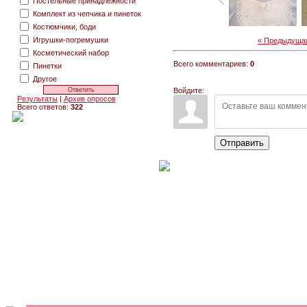
Постельные принадлежности
Комплект из чепчика и пинеток
Костюмчики, боди
Игрушки-погремушки
« Предыдуща
Косметический набор
Всего комментариев:
0
Пинетки
Другое
Войдите:
Результаты
|
Архив опросов
Всего ответов:
322
Отправить