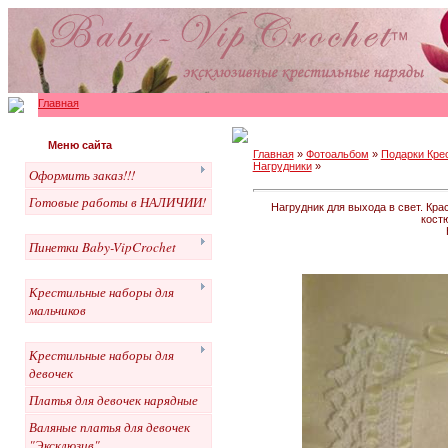
Главная
Меню сайта
Главная
»
Фотоальбом
»
Подарки Кре
Нагрудники
»
Оформить заказ!!!
Готовые работы в НАЛИЧИИ!
Нагрудник для выхода в свет. Кр
кост
Пинетки Baby-VipCrochet
Крестильные наборы для
мальчиков
Крестильные наборы для
девочек
Платья для девочек нарядные
Валяные платья для девочек
"Эксклюзив"