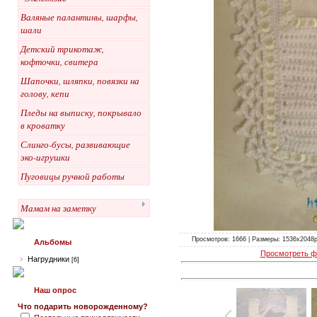
Валяные палантины, шарфы,
шали
Детский трикотаж,
кофточки, свитера
Шапочки, шляпки, повязки на
голову, кепи
Пледы на выписку, покрывало
в кроватку
Слинго-бусы, развивающие
эко-игрушки
Пуговицы ручной работы
Мамам на заметку
Просмотров: 1666 | Размеры: 1536x2048px
Альбомы
Просмотреть ф
Нагрудники
[6]
Наш опрос
Что подарить новорожденному?