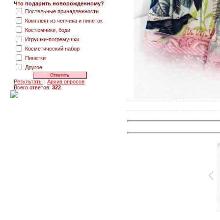
Что подарить новорожденному?
Постельные принадлежности
Комплект из чепчика и пинеток
Костюмчики, боди
Игрушки-погремушки
Косметический набор
Пинетки
Другое
Результаты
|
Архив опросов
Всего ответов:
322