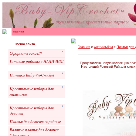
Главная
Меню сайта
Главная
»
Фотоальбом
»
Платья для 
Оформить заказ!!!
Готовые работы в НАЛИЧИИ!
Представляю новую коллекцию плать
Настоящий Розовый Рай для юных 
Пинетки Baby-VipCrochet
Крестильные наборы для
мальчиков
Крестильные наборы для
девочек
Платья для девочек нарядные
Валяные платья для девочек
"Эксклюзив"