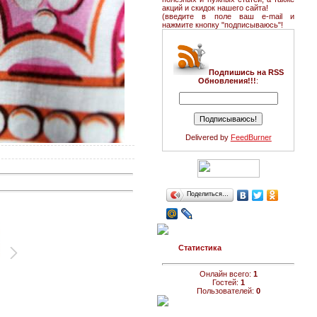
акций и скидок нашего сайта!
(введите в поле ваш e-mail и
нажмите кнопку "подписываюсь"!
Подпишись на RSS
Обновления!!!
:
Delivered by
FeedBurner
Поделиться…
Статистика
Онлайн всего:
1
Гостей:
1
Пользователей:
0