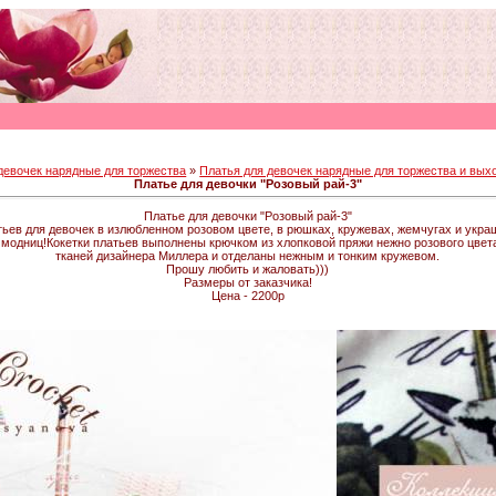
девочек нарядные для торжества
»
Платья для девочек нарядные для торжества и выхо
Платье для девочки "Розовый рай-3"
Платье для девочки "Розовый рай-3"
ев для девочек в излюбленном розовом цвете, в рюшках, кружевах, жемчугах и украш
модниц!Кокетки платьев выполнены крючком из хлопковой пряжи нежно розового цвета
тканей дизайнера Миллера и отделаны нежным и тонким кружевом.
Прошу любить и жаловать)))
Размеры от заказчика!
Цена - 2200р