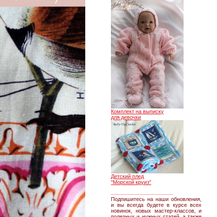
Комплект на выписку
для девочки
Детский плед
"Морской круиз"
________________
Подпишитесь на наши обновления,
и вы всегда будете в курсе всех
новинок, новых мастер-классов, и
полезных и нужных статей, а также