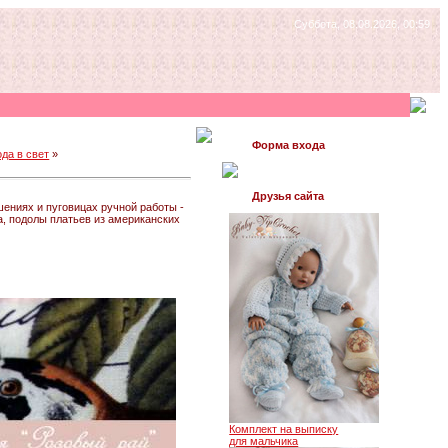
Суббота, 08.08.2026, 00:59
Форма входа
да в свет
»
Друзья сайта
ениях и пуговицах ручной работы -
, подолы платьев из американских
Комплект на выписку
для мальчика