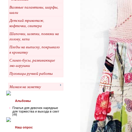
Валяные палантины, шарфы,
шали
Детский трикотаж,
кофточки, свитера
Шапочки, шляпки, повязки на
голову, кепи
Пледы на выписку, покрывало
в кроватку
Слинго-бусы, развивающие
эко-игрушки
Пуговицы ручной работы
Мамам на заметку
Альбомы
Платья для девочек нарядные
для торжества и выхода в свет
[49]
Наш опрос