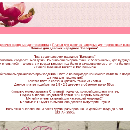
девочек нарядные для торжества
»
Платья для девочек нарядные для торжества и выхо
Платье для девочек нарядное "Балерина".
Платье для девочек нарядное "Балерина".
помогали создавать мои дочки. Именно они выбрали ткань с балеринками, для будуще
 очень любят танцевать и всегда танцуют под балет и зачарованно смотрят на балерин
У Вашей малышки также? Я Вас понимаю!
й ткани американского производства. Платье на подкладке из нежного батиста. К под
фатина для пышности)))
Кокетка платья связана крючком также из хлопка.
Данное платье подойдет на 1,5 - 2,5 девочку с объемом груди 58см.
К платью можно заказать Стильный пиджачок, который дополнит платье.
Пиджак выполнен из детской пряжи 50% шерсть-50% акрил.
Мягкий и очень ажурный для настоящей модницы)))
К платью В ПОДАРОК выполнена детская бижутерия - бусы!
Возможно выполнение на заказ других размеров, но на детей от 1года до 5 лет.
ЦЕНА - 2500р