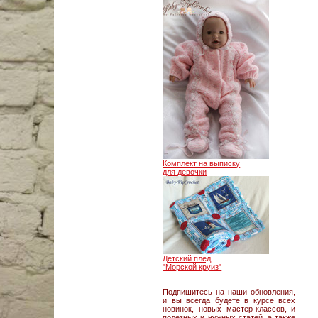
Комплект на выписку
для девочки
Детский плед
"Морской круиз"
________________
Подпишитесь на наши обновления,
и вы всегда будете в курсе всех
новинок, новых мастер-классов, и
полезных и нужных статей, а также