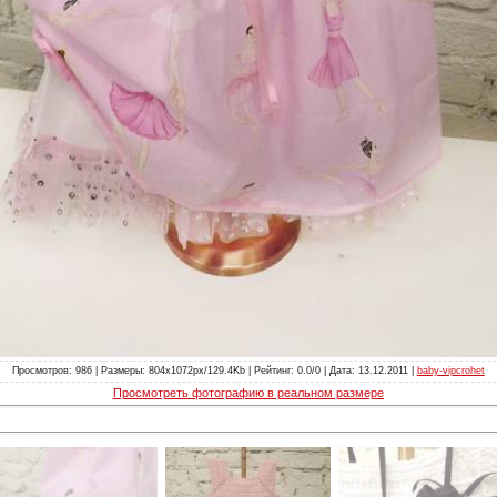
Просмотров: 986 | Размеры: 804x1072px/129.4Kb | Рейтинг: 0.0/0 | Дата: 13.12.2011 |
baby-vipcrohet
Просмотреть фотографию в реальном размере