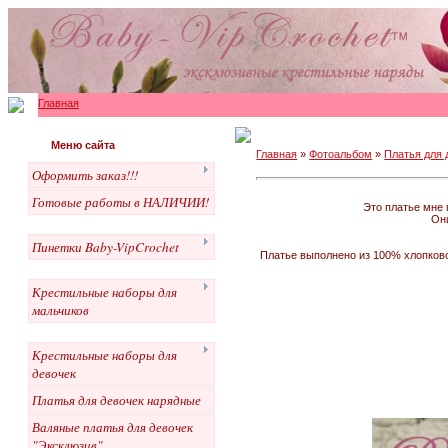
Главная
Меню сайта
Главная
»
Фотоальбом
»
Платья для 
Оформить заказ!!!
Готовые работы в НАЛИЧИИ!
Это платье мне 
Они
Пинетки Baby-VipCrochet
Платье выполнено из 100% хлопково
Крестильные наборы для
мальчиков
Крестильные наборы для
девочек
Платья для девочек нарядные
Валяные платья для девочек
"Эксклюзив"