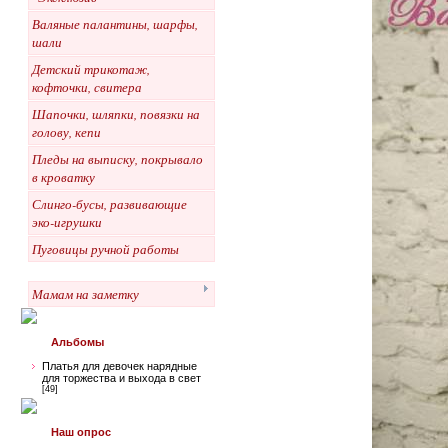
Валяные палантины, шарфы,
шали
Детский трикотаж,
кофточки, свитера
Шапочки, шляпки, повязки на
голову, кепи
Пледы на выписку, покрывало
в кроватку
Слинго-бусы, развивающие
эко-игрушки
Пуговицы ручной работы
Мамам на заметку
Альбомы
Платья для девочек нарядные
для торжества и выхода в свет
[49]
Наш опрос