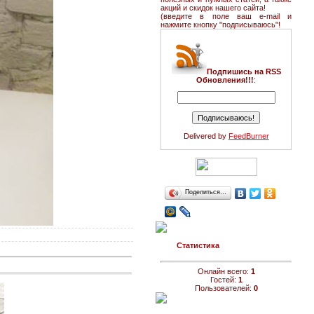
акций и скидок нашего сайта!
(введите в поле ваш e-mail и
нажмите кнопку "подписываюсь"!
Подпишись на RSS
Обновления!!!
:
Delivered by
FeedBurner
Поделиться…
Статистика
Онлайн всего:
1
Гостей:
1
Пользователей:
0