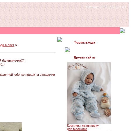
Пятница, 07.08.2026, 21:03
Форма входа
да в свет
»
Друзья сайта
й балериночки)))
)))
кладочной юбочке пришиты складочки
Комплект на выписку
для мальчика