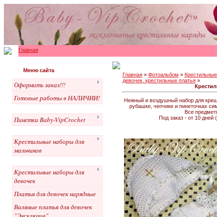
Главная
Меню сайта
Главная
»
Фотоальбом
»
Крестильные
девочек, крестильные платья
»
Оформить заказ!!!
Крестил
Готовые работы в НАЛИЧИИ!
Нежный и воздушный набор для крещ
рубашке, чепчике и пинеточках си
Все предмет
Под заказ - от 10 дней
Пинетки Baby-VipCrochet
Крестильные наборы для
мальчиков
Крестильные наборы для
девочек
Платья для девочек нарядные
Валяные платья для девочек
"Эксклюзив"