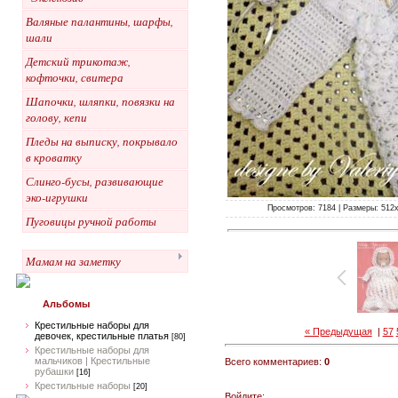
Валяные палантины, шарфы,
шали
Детский трикотаж,
кофточки, свитера
Шапочки, шляпки, повязки на
голову, кепи
Пледы на выписку, покрывало
в кроватку
Слинго-бусы, развивающие
эко-игрушки
Просмотров: 7184 | Размеры: 512x3
Пуговицы ручной работы
Мамам на заметку
Альбомы
Крестильные наборы для
« Предыдущая
|
57
девочек, крестильные платья
[80]
Крестильные наборы для
мальчиков | Крестильные
Всего комментариев:
0
рубашки
[16]
Крестильные наборы
[20]
Войдите: