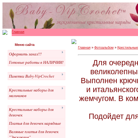
Главная
Меню сайта
Главная
»
Фотоальбом
»
Крестильные
Оформить заказ!!!
Для очередн
Готовые работы в НАЛИЧИИ!
великолепны
Пинетки Baby-VipCrochet
Выполнен крючк
и итальянског
Крестильные наборы для
мальчиков
жемчугом. В ком
Крестильные наборы для
Подойдет для
девочек
Платья для девочек нарядные
Валяные платья для девочек
"Эксклюзив"