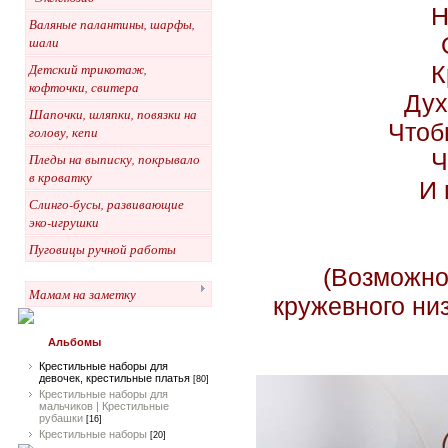
Н
Валяные палантины, шарфы,
шали
К
Детский трикотаж,
кофточки, свитера
Дух
Шапочки, шляпки, повязки на
Чтоб
голову, кепи
Ч
Пледы на выписку, покрывало
в кроватку
И 
Слинго-бусы, развивающие
эко-игрушки
Пуговицы ручной работы
(Возможно
Мамам на заметку
кружевного ни
Альбомы
Крестильные наборы для
девочек, крестильные платья
[80]
Крестильные наборы для
мальчиков | Крестильные
рубашки
[16]
Крестильные наборы
[20]